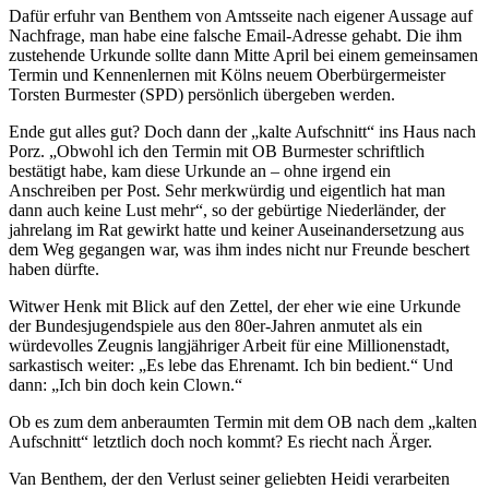
Dafür erfuhr van Benthem von Amtsseite nach eigener Aussage auf
Nachfrage, man habe eine falsche Email-Adresse gehabt. Die ihm
zustehende Urkunde sollte dann Mitte April bei einem gemeinsamen
Termin und Kennenlernen mit Kölns neuem Oberbürgermeister
Torsten Burmester (SPD) persönlich übergeben werden.
Ende gut alles gut? Doch dann der „kalte Aufschnitt“ ins Haus nach
Porz. „Obwohl ich den Termin mit OB Burmester schriftlich
bestätigt habe, kam diese Urkunde an – ohne irgend ein
Anschreiben per Post. Sehr merkwürdig und eigentlich hat man
dann auch keine Lust mehr“, so der gebürtige Niederländer, der
jahrelang im Rat gewirkt hatte und keiner Auseinandersetzung aus
dem Weg gegangen war, was ihm indes nicht nur Freunde beschert
haben dürfte.
Witwer Henk mit Blick auf den Zettel, der eher wie eine Urkunde
der Bundesjugendspiele aus den 80er-Jahren anmutet als ein
würdevolles Zeugnis langjähriger Arbeit für eine Millionenstadt,
sarkastisch weiter: „Es lebe das Ehrenamt. Ich bin bedient.“ Und
dann: „Ich bin doch kein Clown.“
Ob es zum dem anberaumten Termin mit dem OB nach dem „kalten
Aufschnitt“ letztlich doch noch kommt? Es riecht nach Ärger.
Van Benthem, der den Verlust seiner geliebten Heidi verarbeiten