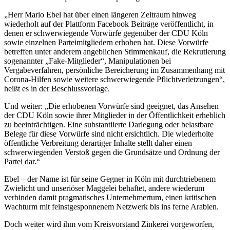
„Herr Mario Ebel hat über einen längeren Zeitraum hinweg
wiederholt auf der Plattform Facebook Beiträge veröffentlicht, in
denen er schwerwiegende Vorwürfe gegenüber der CDU Köln
sowie einzelnen Parteimitgliedern erhoben hat. Diese Vorwürfe
betreffen unter anderem angeblichen Stimmenkauf, die Rekrutierung
sogenannter „Fake-Mitglieder“, Manipulationen bei
Vergabeverfahren, persönliche Bereicherung im Zusammenhang mit
Corona-Hilfen sowie weitere schwerwiegende Pflichtverletzungen“,
heißt es in der Beschlussvorlage.
Und weiter: „Die erhobenen Vorwürfe sind geeignet, das Ansehen
der CDU Köln sowie ihrer Mitglieder in der Öffentlichkeit erheblich
zu beeinträchtigen. Eine substantiierte Darlegung oder belastbare
Belege für diese Vorwürfe sind nicht ersichtlich. Die wiederholte
öffentliche Verbreitung derartiger Inhalte stellt daher einen
schwerwiegenden Verstoß gegen die Grundsätze und Ordnung der
Partei dar.“
Ebel – der Name ist für seine Gegner in Köln mit durchtriebenem
Zwielicht und unseriöser Maggelei behaftet, andere wiederum
verbinden damit pragmatisches Unternehmertum, einen kritischen
Wachturm mit feinstgesponnenem Netzwerk bis ins ferne Arabien.
Doch weiter wird ihm vom Kreisvorstand Zinkerei vorgeworfen,