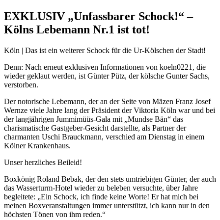
EXKLUSIV „Unfassbarer Schock!“ –
Kölns Lebemann Nr.1 ist tot!
Köln | Das ist ein weiterer Schock für die Ur-Kölschen der Stadt!
Denn: Nach erneut exklusiven Informationen von koeln0221, die
wieder geklaut werden, ist Günter Pütz, der kölsche Gunter Sachs,
verstorben.
Der notorische Lebemann, der an der Seite von Mäzen Franz Josef
Wernze viele Jahre lang der Präsident der Viktoria Köln war und bei
der langjährigen Jummimüüs-Gala mit „Mundse Bän“ das
charismatische Gastgeber-Gesicht darstellte, als Partner der
charmanten Uschi Brauckmann, verschied am Dienstag in einem
Kölner Krankenhaus.
Unser herzliches Beileid!
Boxkönig Roland Bebak, der den stets umtriebigen Günter, der auch
das Wasserturm-Hotel wieder zu beleben versuchte, über Jahre
begleitete: „Ein Schock, ich finde keine Worte! Er hat mich bei
meinen Boxveranstaltungen immer unterstützt, ich kann nur in den
höchsten Tönen von ihm reden.“