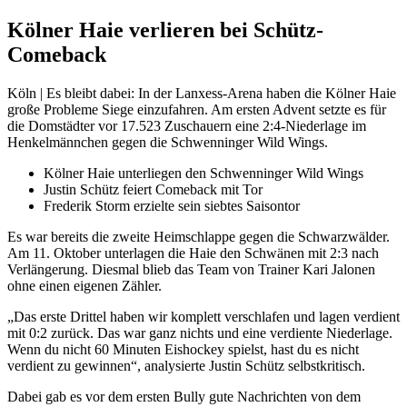
Kölner Haie verlieren bei Schütz-
Comeback
Köln | Es bleibt dabei: In der Lanxess-Arena haben die Kölner Haie
große Probleme Siege einzufahren. Am ersten Advent setzte es für
die Domstädter vor 17.523 Zuschauern eine 2:4-Niederlage im
Henkelmännchen gegen die Schwenninger Wild Wings.
Kölner Haie unterliegen den Schwenninger Wild Wings
Justin Schütz feiert Comeback mit Tor
Frederik Storm erzielte sein siebtes Saisontor
Es war bereits die zweite Heimschlappe gegen die Schwarzwälder.
Am 11. Oktober unterlagen die Haie den Schwänen mit 2:3 nach
Verlängerung. Diesmal blieb das Team von Trainer Kari Jalonen
ohne einen eigenen Zähler.
„Das erste Drittel haben wir komplett verschlafen und lagen verdient
mit 0:2 zurück. Das war ganz nichts und eine verdiente Niederlage.
Wenn du nicht 60 Minuten Eishockey spielst, hast du es nicht
verdient zu gewinnen“, analysierte Justin Schütz selbstkritisch.
Dabei gab es vor dem ersten Bully gute Nachrichten von dem