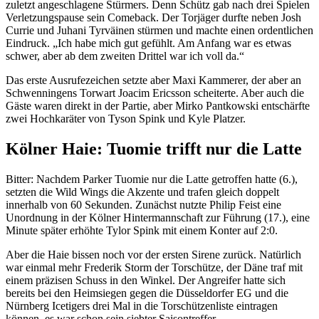
zuletzt angeschlagene Stürmers. Denn Schütz gab nach drei Spielen
Verletzungspause sein Comeback. Der Torjäger durfte neben Josh
Currie und Juhani Tyrväinen stürmen und machte einen ordentlichen
Eindruck. „Ich habe mich gut gefühlt. Am Anfang war es etwas
schwer, aber ab dem zweiten Drittel war ich voll da.“
Das erste Ausrufezeichen setzte aber Maxi Kammerer, der aber an
Schwenningens Torwart Joacim Ericsson scheiterte. Aber auch die
Gäste waren direkt in der Partie, aber Mirko Pantkowski entschärfte
zwei Hochkaräter von Tyson Spink und Kyle Platzer.
Kölner Haie: Tuomie trifft nur die Latte
Bitter: Nachdem Parker Tuomie nur die Latte getroffen hatte (6.),
setzten die Wild Wings die Akzente und trafen gleich doppelt
innerhalb von 60 Sekunden. Zunächst nutzte Philip Feist eine
Unordnung in der Kölner Hintermannschaft zur Führung (17.), eine
Minute später erhöhte Tylor Spink mit einem Konter auf 2:0.
Aber die Haie bissen noch vor der ersten Sirene zurück. Natürlich
war einmal mehr Frederik Storm der Torschütze, der Däne traf mit
einem präzisen Schuss in den Winkel. Der Angreifer hatte sich
bereits bei den Heimsiegen gegen die Düsseldorfer EG und die
Nürnberg Icetigers drei Mal in die Torschützenliste eintragen
können, es war schon sein siebter Saisontreffer.