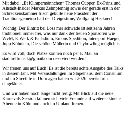
Mit dabei: „Et Klimpermännchen“ Thomas Cüpper, Ex-Prinz und
Altstadt-Insider Markus Zehnpfennig sowie der gerade erst in der
Schreckenskammer frisch gekürte neue Präsident der
Traditionsgemeinschaft der Dreigestirne, Wolfgang Heckner!
Wichtig: Der Eintritt bei Loss mer schwade ist seit zehn Jahren
traditionell immer frei, was nur dank der treuen Sponsoren wie
WvM, E-Werk & Palladium, Emons Spedition, Intersport Haeger,
Jupp Köhnlein, Die schöne Müllerin und Citybowling möglich ist.
Es wird voll, doch Plätze können noch per E-Mail an
stadttreffmusik@gmail.com reserviert werden!
Wir freuen uns auf Euch! Es ist die bereits achte Ausgabe des Talks
in diesem Jahr. Mit Veranstaltungen im Stapelhaus, dem Consilium
und im Streetlife in Dormagen hatten wir 2026 bereits früh
eingeläutet.
Und wir haben noch lange nicht fertig: Mit Blick auf die neue
Karnevals-Session können sich viele Freunde auf weitere aktuelle
Abende in Köln und auch im Umland freuen.