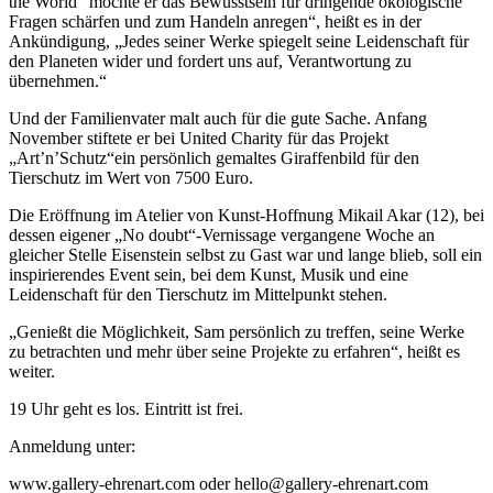
the World“ möchte er das Bewusstsein für dringende ökologische
Fragen schärfen und zum Handeln anregen“, heißt es in der
Ankündigung, „Jedes seiner Werke spiegelt seine Leidenschaft für
den Planeten wider und fordert uns auf, Verantwortung zu
übernehmen.“
Und der Familienvater malt auch für die gute Sache. Anfang
November stiftete er bei United Charity für das Projekt
„Art’n’Schutz“ein persönlich gemaltes Giraffenbild für den
Tierschutz im Wert von 7500 Euro.
Die Eröffnung im Atelier von Kunst-Hoffnung Mikail Akar (12), bei
dessen eigener „No doubt“-Vernissage vergangene Woche an
gleicher Stelle Eisenstein selbst zu Gast war und lange blieb, soll ein
inspirierendes Event sein, bei dem Kunst, Musik und eine
Leidenschaft für den Tierschutz im Mittelpunkt stehen.
„Genießt die Möglichkeit, Sam persönlich zu treffen, seine Werke
zu betrachten und mehr über seine Projekte zu erfahren“, heißt es
weiter.
19 Uhr geht es los. Eintritt ist frei.
Anmeldung unter:
www.gallery-ehrenart.com oder hello@gallery-ehrenart.com