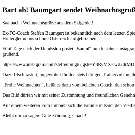
Bart ab! Baumgart sendet Weihnachtsgruß
Saalbach | Weihnachtsgrüße aus dem Skigebiet!
Ex-FC-Coach Steffen Baumgart ist bekanntlich nach dem letzten Spiel
Hinterglemm ins schöne Österreich aufgebrochen.
Fünf Tage nach der Demission postet „Baumi“ nun in seiner Instagr
grüßend.
https://www.instagram.com/steffenbmgt/?igsh=Y3RyMXEwd2drM
Dazu frisch rasiert, ungewohnt für den stets bärtigen Trainervulkan,
„Frohe Weihnachten“, heißt es dazu vom beliebten Coach, den schon 
Das Bild dürfen wir mit seiner Zustimmung und freundlichen Geneh
Auf einem weiteren Foto lümmelt sich die Familie mitsamt den Vierbe
Bleibt nur zu sagen: Gute Erholung, Coach!