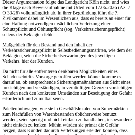
Dieser Argumentation folgte das Landgericht Köln nicht, und wies
die Klage nach Beweisaufnahme mit Urteil vom 17.06.2026 (Az. 7
O 33/26) vollumfänglich ab. In ihrer Begründung führt die 7.
Zivilkammer dabei im Wesentlichen aus, dass es bereits an einer für
eine Haftung notwendigen ursächlichen Verletzung einer
Schutzpflicht und Obhutspflicht (sog. Verkehrssicherungspflicht)
seitens der Beklagten fehle.
Maßgeblich für den Bestand und den Inhalt der
Verkehrssicherungspflicht in Selbstbedienungsmärkten, wie dem der
Beklagten, seien die Sicherheitserwartungen des jeweiligen
Verkehrs, hier der Kunden.
Da nicht für alle entfernteren denkbaren Möglichkeiten eines
Schadenseintritts Vorsorge getroffen werden könne, komme es
darauf an, ob entsprechende Sicherungsmaßnahmen aus Sicht eines
umsichtigen und verständigen, in vernünftigen Grenzen vorsichtigen
Kunden nach den konkreten Umständen zur Beseitigung der Gefahr
erforderlich und zumutbar seien.
Palettenhubwagen, wie sie in Geschäftslokalen von Supermärkten
zum Nachfüllen von Warenbeständen üblicherweise benutzt
werden, seien sperrig und nicht einfach zu handhaben, insbesondere
nicht einfach zu lenken. Mithin würden sie primär die Gefahr
bergen, dass Kunden dadurch Verletzungen erleiden können, dass