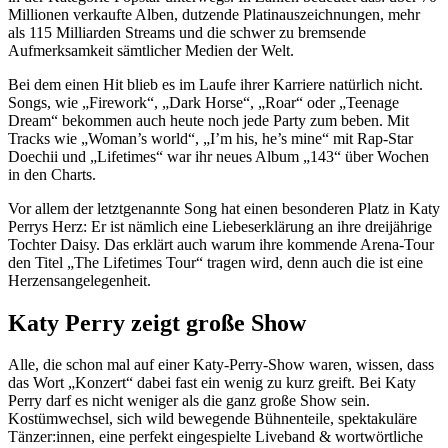
Millionen verkaufte Alben, dutzende Platinauszeichnungen, mehr
als 115 Milliarden Streams und die schwer zu bremsende
Aufmerksamkeit sämtlicher Medien der Welt.
Bei dem einen Hit blieb es im Laufe ihrer Karriere natürlich nicht.
Songs, wie „Firework“, „Dark Horse“, „Roar“ oder „Teenage
Dream“ bekommen auch heute noch jede Party zum beben. Mit
Tracks wie „Woman’s world“, „I’m his, he’s mine“ mit Rap-Star
Doechii und „Lifetimes“ war ihr neues Album „143“ über Wochen
in den Charts.
Vor allem der letztgenannte Song hat einen besonderen Platz in Katy
Perrys Herz: Er ist nämlich eine Liebeserklärung an ihre dreijährige
Tochter Daisy. Das erklärt auch warum ihre kommende Arena-Tour
den Titel „The Lifetimes Tour“ tragen wird, denn auch die ist eine
Herzensangelegenheit.
Katy Perry zeigt große Show
Alle, die schon mal auf einer Katy-Perry-Show waren, wissen, dass
das Wort „Konzert“ dabei fast ein wenig zu kurz greift. Bei Katy
Perry darf es nicht weniger als die ganz große Show sein.
Kostümwechsel, sich wild bewegende Bühnenteile, spektakuläre
Tänzer:innen, eine perfekt eingespielte Liveband & wortwörtliche