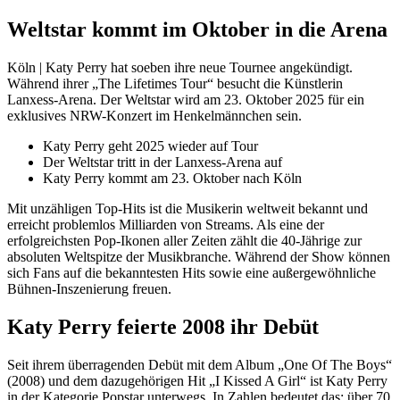
Weltstar kommt im Oktober in die Arena
Köln | Katy Perry hat soeben ihre neue Tournee angekündigt.
Während ihrer „The Lifetimes Tour“ besucht die Künstlerin
Lanxess-Arena. Der Weltstar wird am 23. Oktober 2025 für ein
exklusives NRW-Konzert im Henkelmännchen sein.
Katy Perry geht 2025 wieder auf Tour
Der Weltstar tritt in der Lanxess-Arena auf
Katy Perry kommt am 23. Oktober nach Köln
Mit unzähligen Top-Hits ist die Musikerin weltweit bekannt und
erreicht problemlos Milliarden von Streams. Als eine der
erfolgreichsten Pop-Ikonen aller Zeiten zählt die 40-Jährige zur
absoluten Weltspitze der Musikbranche. Während der Show können
sich Fans auf die bekanntesten Hits sowie eine außergewöhnliche
Bühnen-Inszenierung freuen.
Katy Perry feierte 2008 ihr Debüt
Seit ihrem überragenden Debüt mit dem Album „One Of The Boys“
(2008) und dem dazugehörigen Hit „I Kissed A Girl“ ist Katy Perry
in der Kategorie Popstar unterwegs. In Zahlen bedeutet das: über 70