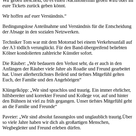
Wir geben Bescheid, ob es einen Nachholtermin geben wird oder ihr
eure Tickets zurück geben könnt.
Wir hoffen auf euer Verständnis.“
Bedingungslose Anteilnahme und Verständnis für die Entscheidung
der Absage in den sozialen Netzwerken.
Techniker Tom war mit dem Motorrad bei einem Verkehrsunfall auf
der A3 tödlich verunglückt. Für den Band-übergreifend beliebten
Kölner kondolierten zahlreiche Künstler sofort.
Die Räuber: „Wir bedauern den Verlust sehr, da er auch in den
Anfängen der Räuber viele Jahre als Roadie und Freund gearbeitet
hat. Unser allerherzlichstes Beileid und tiefstes Mitgefühl gelten
Euch, der Familie und den Angehörigen“
Klüngelköpp: „Wir sind sprachlos und traurig. Ein immer ehrlicher,
hilfsbereiter und korrekter Freund und Kollege vor, auf und hinter
den Bühnen ist viel zu früh gegangen. Unser tiefstes Mitgefühl geht
an die Familie und Freunde“
Paveier: „Wir sind absolut fassungslos und unglaublich traurig.Über
so viele Jahre haben wir dich als großartigen Menschen,
Wegbegleiter und Freund erleben dürfen.