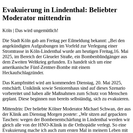
Evakuierung in Lindenthal: Beliebter
Moderator mittendrin
Köln | Das wird ungemütlich!
Die Stadt Köln gab am Freitag per Eilmeldung bekannt: „Bei den
angekündigten Aufgrabungen im Vorfeld zur Verlegung einer
Stromtrasse in Köln-Lindenthal wurde am heutigen Freitag,16. Mai
2025, im Bereich der Gleueler Straße, ein Bombenblindgänger aus
dem Zweiten Weltkrieg gefunden. Es handelt sich um eine
amerikanische Fünf-Zentner-Bombe mit einem
Heckaufschlagzünder.
Das Kampfmittel wird am kommenden Dienstag, 20. Mai 2025,
entschärft. Uniklinik sowie Seniorenhaus sind auf dieses Szenario
vorbereitet und haben alle Maßnahmen zum Schutz von Menschen
geplant. Diese beginnen nun bereits selbständig, sich zu evakuieren.
Mittendrin: Der beliebte Kölner Moderator Michael Schwan, der aus
der Klinik am Dienstag Morgen postete: „Wir sitzen auf gepackten
Taschen: wegen der Bombenentschärfung in Lindenthal werden wir
gleich alle von der HNO-Klinik in die Orthopädie verlegt. So eine
Evakuierung mache ich auch zum ersten Mal in meinem Leben mit