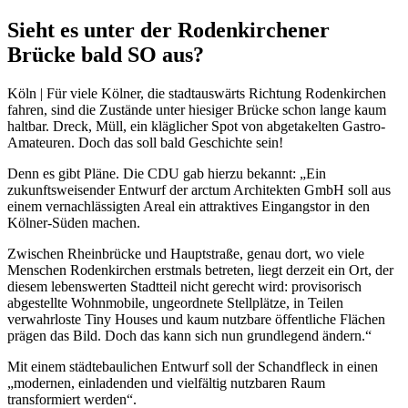
Sieht es unter der Rodenkirchener
Brücke bald SO aus?
Köln | Für viele Kölner, die stadtauswärts Richtung Rodenkirchen
fahren, sind die Zustände unter hiesiger Brücke schon lange kaum
haltbar. Dreck, Müll, ein kläglicher Spot von abgetakelten Gastro-
Amateuren. Doch das soll bald Geschichte sein!
Denn es gibt Pläne. Die CDU gab hierzu bekannt: „Ein
zukunftsweisender Entwurf der arctum Architekten GmbH soll aus
einem vernachlässigten Areal ein attraktives Eingangstor in den
Kölner-Süden machen.
Zwischen Rheinbrücke und Hauptstraße, genau dort, wo viele
Menschen Rodenkirchen erstmals betreten, liegt derzeit ein Ort, der
diesem lebenswerten Stadtteil nicht gerecht wird: provisorisch
abgestellte Wohnmobile, ungeordnete Stellplätze, in Teilen
verwahrloste Tiny Houses und kaum nutzbare öffentliche Flächen
prägen das Bild. Doch das kann sich nun grundlegend ändern.“
Mit einem städtebaulichen Entwurf soll der Schandfleck in einen
„modernen, einladenden und vielfältig nutzbaren Raum
transformiert werden“.