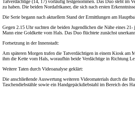
Tatverdächtige (14, 17) vorläufig festgenommen. Das Duo steht im V
zu haben. Die beiden Nordafrikaner, die sich nach ersten Erkenntnisse
Die Serie begann nach aktuellem Stand der Ermittlungen am Hauptba
Gegen 2.15 Uhr suchten die beiden Jugendlichen die Nähe eines 21- j
Mann eine Goldkette vom Hals. Das Duo flüchtete zunächst unerkan
Fortsetzung in der Innenstadt:
Am späteren Morgen trafen die Tatverdächtigen in einem Kiosk am Maur
ihm die Kette vom Hals, woraufhin beide Verdächtige in Richtung Len
Weitere Taten durch Videoanalyse geklärt:
Die anschließende Auswertung weiteren Videomaterials durch die Bun
Taschendiebstähle sowie ein Handgepäckdiebstahl im Bereich des Ha