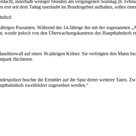
erdacht, innerhalb weniger Stunden am vergangenen Sonntag (8. Febru
n erst seit dem Tattag unerlaubt im Bundesgebiet aufhalten, sollen ein
hnhof:
ährigen Passanten. Während der 14-Jährige ihn mit der sogenannten „An
nt, wurde jedoch von den Überwachungskameras des Hauptbahnhofs erf
itiuswall auf einen 36-jährigen Kölner. Sie verfolgten den Mann bis z
tpark flüchteten.
despolizei brachte die Ermittler auf die Spur dreier weiterer Taten.
uptbahnhofs zweifelsfrei zugeordnet werden.“