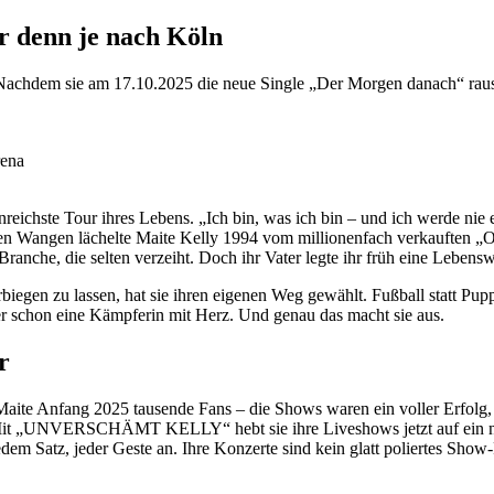
r denn je nach Köln
e! Nachdem sie am 17.10.2025 die neue Single „Der Morgen danach“ raus
rena
nreichste Tour ihres Lebens. „Ich bin, was ich bin – und ich werde nie e
ten Wangen lächelte Maite Kelly 1994 vom millionenfach verkauften „
anche, die selten verzeiht. Doch ihr Vater legte ihr früh eine Lebenswe
verbiegen zu lassen, hat sie ihren eigenen Weg gewählt. Fußball statt Pup
 schon eine Kämpferin mit Herz. Und genau das macht sie aus.
r
 Maite Anfang 2025 tausende Fans – die Shows waren ein voller Erfol
n. Mit „UNVERSCHÄMT KELLY“ hebt sie ihre Liveshows jetzt auf ein neue
dem Satz, jeder Geste an. Ihre Konzerte sind kein glatt poliertes Show-