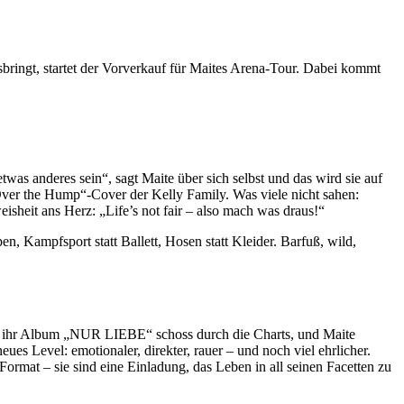
bringt, startet der Vorverkauf für Maites Arena-Tour. Dabei kommt
twas anderes sein“, sagt Maite über sich selbst und das wird sie auf
Over the Hump“-Cover der Kelly Family. Was viele nicht sahen:
isheit ans Herz: „Life’s not fair – also mach was draus!“
pen, Kampfsport statt Ballett, Hosen statt Kleider. Barfuß, wild,
g, ihr Album „NUR LIEBE“ schoss durch die Charts, und Maite
s Level: emotionaler, direkter, rauer – und noch viel ehrlicher.
Format – sie sind eine Einladung, das Leben in all seinen Facetten zu