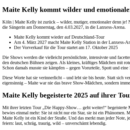
Maite Kelly kommt wilder und emotionale
Köln | Maite Kelly ist zurück – wilder, mutiger, emotionaler denn j
die Sängerin am Donnerstag, den 4.03.2027, in die Lanxess-Arena.
Maite Kelly kommt wieder auf Deutschland-Tour
Am 4. März 2027 macht Maite Kelly Station in der Lanxess-A
Der Vorverkauf für die Tour startet am 17. Oktober 2025
Die Shows werden die vielleicht persönlichste, intensivste und facette
den deutschen Bühnen zeigen. Als kleines, kräftiges Mädchen mit ro
Schon damals musste sie kämpfen – gegen Vorurteile, Spott und eine Br
Diese Worte hat sie verinnerlicht – und lebt sie bis heute. Statt sich 
eigensinnig – Maite war nie das brave Show-Mädchen, sondern immer
Maite Kelly begeisterte 2025 auf ihrer Tou
Mit ihrer letzten Tour „Die Happy-Show… geht weiter!“ begeisterte
bewies einmal mehr: Sie ist nicht nur ein Star, sie ist ein Phänome
Maite Kelly ist ein Kind der Straße. Und das merkt man jeder Note, je
feiern: laut, schräg, traurig, wild – unverschämt lebendig.