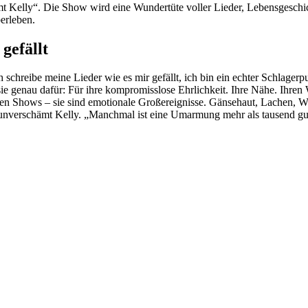
mt Kelly“. Die Show wird eine Wundertüte voller Lieder, Lebensgeschi
erleben.
gefällt
ch schreibe meine Lieder wie es mir gefällt, ich bin ein echter Schlag
sie genau dafür: Für ihre kompromisslose Ehrlichkeit. Ihre Nähe. Ihren 
n Shows – sie sind emotionale Großereignisse. Gänsehaut, Lachen, Weine
ht, unverschämt Kelly. „Manchmal ist eine Umarmung mehr als tausend 