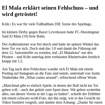
El Mala erklärt seinen Fehlschuss – und
wird getröstet!
Köln | Es war für viele Fußballfans DIE Szene des Spieltags.
Im kleinen Derby gegen Bayer Leverkusen hatte FC-Shootingstar
Said El Mala (19) freie Bahn.
Der Außenstürmer war frei durch und hatte im spitzen Winkel das
leere Tor vor sich. Doch statt das 1:0 und damit die Führung mit
dem 12. Saisontreffer zu erzielen, traf „El Maladona“ nur den
Pfosten – und Köln unterlag dem verhassten Rheinrivalen letztlich
knapp mit 1:2.
Am Tag nach dem Fehlschuss wandte sich El Mala mit einem
Posting auf Instagram an die Fans und nutzte, untermalt von Justin
Timberlake Hit „What comes around“, erfrischend offene Worte.
„Manchmal gibt es einfach Spiele, in denen der Ball nicht ins Tor
gehen will – auch das gehört zum Sport dazu. Wir geben weiterhin
alles, um diesen Verein in der Liga zu halten“, schreib der Dribbler
mit einem schwarz-weiß-Foto, das ihn zeigt, wie er das Gesicht im
Trikot frustriert vergrub, und dankte dem Anhang: „Danke für euren