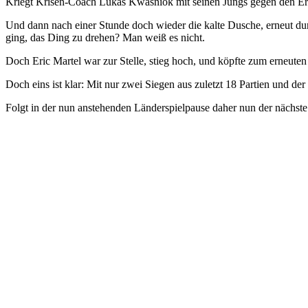
Kriegt Krisen-Coach Lukas Kwasniok mit seinen Jungs gegen den Erzr
Und dann nach einer Stunde doch wieder die kalte Dusche, erneut du
ging, das Ding zu drehen? Man weiß es nicht.
Doch Eric Martel war zur Stelle, stieg hoch, und köpfte zum erneuten
Doch eins ist klar: Mit nur zwei Siegen aus zuletzt 18 Partien und 
Folgt in der nun anstehenden Länderspielpause daher nun der nächste