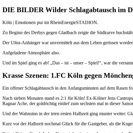
DIE BILDER Wilder Schlagabtausch im De
Köln | Emotionen pur im RheinEnergieSTADION.
Zu Beginn des Derbys gegen Gladbach zeigte die Südkurve buchstäbl
Der Ultra-Anhänger war unvermittelt aus dem Leben gerissen worden, v
Aufgeladene Atmosphäre also.
Und im Spiel ging es ab! „Das – ist – unser – Spiel!“, war die ver
Krasse Szenen: 1.FC Köln gegen Mönchen
Ein offener Schlagabtausch in den Anfangsminuten auf dem Rasen folg
Nach sieben Monaten stand es 2:1 für Köln! Ex-Kölner Jens Castrops
Ragnar Ache, der goldrichtig einlief zum sechsten mal in dieser Saison
Und der Wahnsinn in der irren ersten Halbzeit ging munter weiter: Gl
Kurz vor der Halbzeit nochmal Glück für die Gastgeber, als die Kugel