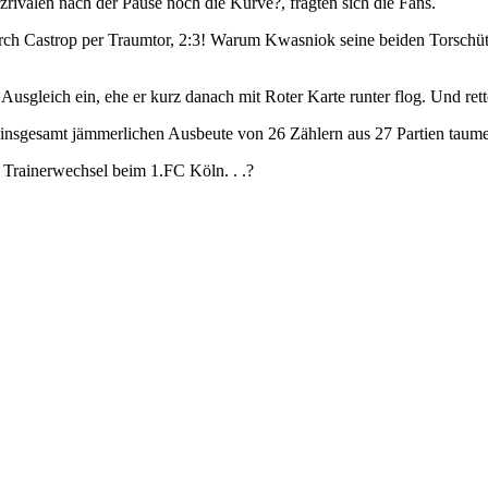
ivalen nach der Pause noch die Kurve?, fragten sich die Fans.
rch Castrop per Traumtor, 2:3! Warum Kwasniok seine beiden Torschütz
 Ausgleich ein, ehe er kurz danach mit Roter Karte runter flog. Und re
der insgesamt jämmerlichen Ausbeute von 26 Zählern aus 27 Partien tau
 Trainerwechsel beim 1.FC Köln. . .?