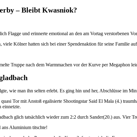
rby – Bleibt Kwasniok?
ich Flagge und erinnerte emotional an den am Vortag verstorbenen Vor
iele Kölner hatten sich bei einer Spendenaktion für seine Familie aufo
sammelte Truppe nach dem Warmmachen vor der Kurve per Megaphon leid
gladbach
te, wie man ihn selten erlebt. Es ging hin und her, Abschlüsse im Min
 quasi Tor mit Anstoß egalisierte Shootingstar Said El Mala (4.) tra
 einnetzte.
adbach glich tatsächlich wieder zum 2:2 durch Sander(20.) aus. Vier T
 ans Aluminium titschte!