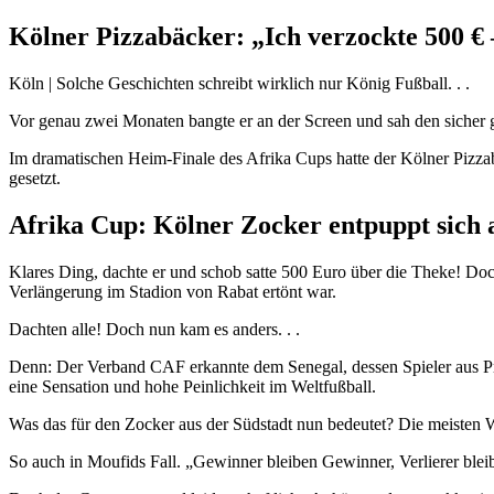
Kölner Pizzabäcker: „Ich verzockte 500 € 
Köln | Solche Geschichten schreibt wirklich nur König Fußball. . .
Vor genau zwei Monaten bangte er an der Screen und sah den sicher g
Im dramatischen Heim-Finale des Afrika Cups hatte der Kölner Piz
gesetzt.
Afrika Cup: Kölner Zocker entpuppt sich a
Klares Ding, dachte er und schob satte 500 Euro über die Theke! Doch
Verlängerung im Stadion von Rabat ertönt war.
Dachten alle! Doch nun kam es anders. . .
Denn: Der Verband CAF erkannte dem Senegal, dessen Spieler aus Prot
eine Sensation und hohe Peinlichkeit im Weltfußball.
Was das für den Zocker aus der Südstadt nun bedeutet? Die meisten Wet
So auch in Moufids Fall. „Gewinner bleiben Gewinner, Verlierer blei