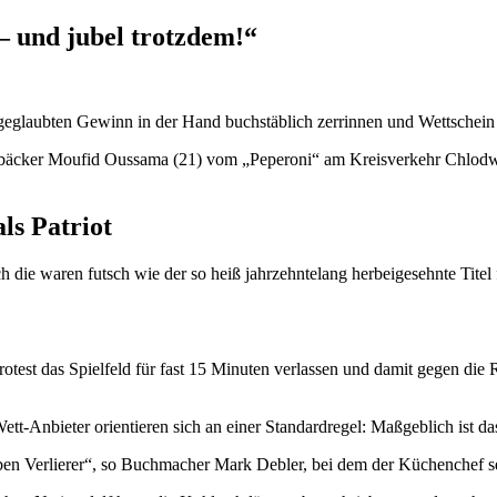
– und jubel trotzdem!“
eglaubten Gewinn in der Hand buchstäblich zerrinnen und Wettschein i
zabäcker Moufid Oussama (21) vom „Peperoni“ am Kreisverkehr Chlodw
ls Patriot
 die waren futsch wie der so heiß jahrzehntelang herbeigesehnte Titel 
est das Spielfeld für fast 15 Minuten verlassen und damit gegen die R
t-Anbieter orientieren sich an einer Standardregel: Maßgeblich ist das o
ben Verlierer“, so Buchmacher Mark Debler, bei dem der Küchenchef sein