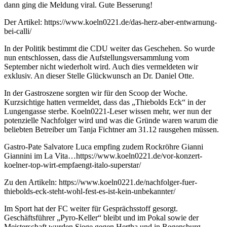
dann ging die Meldung viral. Gute Besserung!
Der Artikel: https://www.koeln0221.de/das-herz-aber-entwarnung-
bei-calli/
In der Politik bestimmt die CDU weiter das Geschehen. So wurde
nun entschlossen, dass die Aufstellungsversammlung vom
September nicht wiederholt wird. Auch dies vermeldeten wir
exklusiv. An dieser Stelle Glückwunsch an Dr. Daniel Otte.
In der Gastroszene sorgten wir für den Scoop der Woche.
Kurzsichtige hatten vermeldet, dass das „Thiebolds Eck“ in der
Lungengasse sterbe. Koeln0221-Leser wissen mehr, wer nun der
potenzielle Nachfolger wird und was die Gründe waren warum die
beliebten Betreiber um Tanja Fichtner am 31.12 rausgehen müssen.
Gastro-Pate Salvatore Luca empfing zudem Rockröhre Gianni
Giannini im La Vita…https://www.koeln0221.de/vor-konzert-
koelner-top-wirt-empfaengt-italo-superstar/
Zu den Artikeln: https://www.koeln0221.de/nachfolger-fuer-
thiebolds-eck-steht-wohl-fest-es-ist-kein-unbekannter/
Im Sport hat der FC weiter für Gesprächsstoff gesorgt.
Geschäftsführer „Pyro-Keller“ bleibt und im Pokal sowie der
Meisterschaft wurden Siege gegen Hertha und in Regensburg