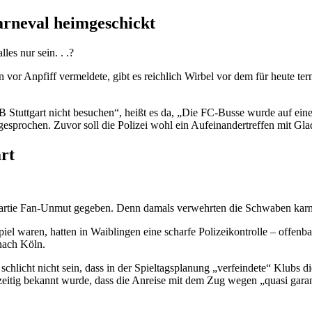
arneval heimgeschickt
es nur sein. . .?
vor Anpfiff vermeldete, gibt es reichlich Wirbel vor dem für heute te
Stuttgart nicht besuchen“, heißt es da, „Die FC-Busse wurde auf einer
sprochen. Zuvor soll die Polizei wohl ein Aufeinandertreffen mit Gl
art
 Partie Fan-Unmut gegeben. Denn damals verwehrten die Schwaben karne
 waren, hatten in Waiblingen eine scharfe Polizeikontrolle – offenba
nach Köln.
chlicht nicht sein, dass in der Spieltagsplanung „verfeindete“ Klubs di
hzeitig bekannt wurde, dass die Anreise mit dem Zug wegen „quasi gar