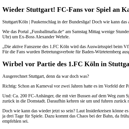
Wieder Stuttgart! FC-Fans vor Spiel an K
Stuttgart/Köln | Paukenschlag in der Bundesliga! Doch wie kann das all
Wie das Portal „Fussballmafia.de“ am Samstag Mittag wenige Stunden 
Uhr) um Ex-Boss Alexander Wehrle.
„Die aktive Fanszene des 1.FC Köln wird das Auswärtsspiel beim VfB 
Für die Fans wurden Betretungsverbote für Baden-Würtetemberg ausge
Wirbel vor Partie des 1.FC Köln in Stuttg
Ausgerechnet Stuttgart, denn da war doch was?
Richtig: Schon an Karneval vor zwei Jahren hatte es im Vorfeld der
Und: Ca. 200 FC-Anhänger, die mit vier Bussen auf dem Weg zum Spiel
zurück in die Domstadt. Daraufhin kehren sie um und fuhren zurück 
Doch wie kann das wieder jetzt so sein? Laut Insiderkreisen könne es s
ja drei Tage für Spiele. Dazu kommt das Chaos bei der Bahn, da frü
empfehlen sei.