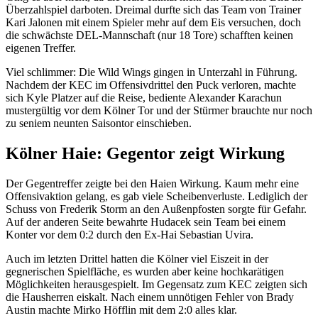
Überzahlspiel darboten. Dreimal durfte sich das Team von Trainer
Kari Jalonen mit einem Spieler mehr auf dem Eis versuchen, doch
die schwächste DEL-Mannschaft (nur 18 Tore) schafften keinen
eigenen Treffer.
Viel schlimmer: Die Wild Wings gingen in Unterzahl in Führung.
Nachdem der KEC im Offensivdrittel den Puck verloren, machte
sich Kyle Platzer auf die Reise, bediente Alexander Karachun
mustergültig vor dem Kölner Tor und der Stürmer brauchte nur noch
zu seniem neunten Saisontor einschieben.
Kölner Haie: Gegentor zeigt Wirkung
Der Gegentreffer zeigte bei den Haien Wirkung. Kaum mehr eine
Offensivaktion gelang, es gab viele Scheibenverluste. Lediglich der
Schuss von Frederik Storm an den Außenpfosten sorgte für Gefahr.
Auf der anderen Seite bewahrte Hudacek sein Team bei einem
Konter vor dem 0:2 durch den Ex-Hai Sebastian Uvira.
Auch im letzten Drittel hatten die Kölner viel Eiszeit in der
gegnerischen Spielfläche, es wurden aber keine hochkarätigen
Möglichkeiten herausgespielt. Im Gegensatz zum KEC zeigten sich
die Hausherren eiskalt. Nach einem unnötigen Fehler von Brady
Austin machte Mirko Höfflin mit dem 2:0 alles klar.