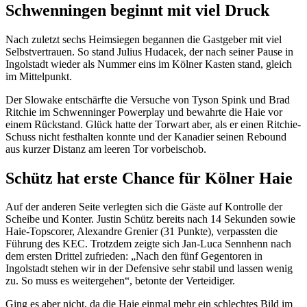
Schwenningen beginnt mit viel Druck
Nach zuletzt sechs Heimsiegen begannen die Gastgeber mit viel
Selbstvertrauen. So stand Julius Hudacek, der nach seiner Pause in
Ingolstadt wieder als Nummer eins im Kölner Kasten stand, gleich
im Mittelpunkt.
Der Slowake entschärfte die Versuche von Tyson Spink und Brad
Ritchie im Schwenninger Powerplay und bewahrte die Haie vor
einem Rückstand. Glück hatte der Torwart aber, als er einen Ritchie-
Schuss nicht festhalten konnte und der Kanadier seinen Rebound
aus kurzer Distanz am leeren Tor vorbeischob.
Schütz hat erste Chance für Kölner Haie
Auf der anderen Seite verlegten sich die Gäste auf Kontrolle der
Scheibe und Konter. Justin Schütz bereits nach 14 Sekunden sowie
Haie-Topscorer, Alexandre Grenier (31 Punkte), verpassten die
Führung des KEC. Trotzdem zeigte sich Jan-Luca Sennhenn nach
dem ersten Drittel zufrieden: „Nach den fünf Gegentoren in
Ingolstadt stehen wir in der Defensive sehr stabil und lassen wenig
zu. So muss es weitergehen“, betonte der Verteidiger.
Ging es aber nicht, da die Haie einmal mehr ein schlechtes Bild im