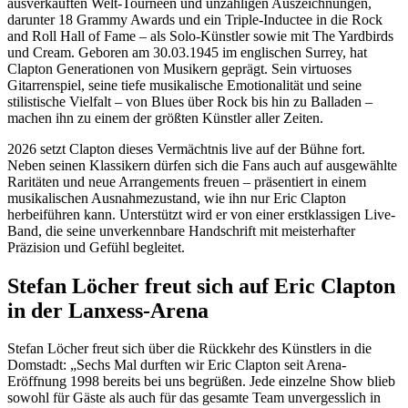
ausverkauften Welt-Tourneen und unzähligen Auszeichnungen,
darunter 18 Grammy Awards und ein Triple-Inductee in die Rock
and Roll Hall of Fame – als Solo-Künstler sowie mit The Yardbirds
und Cream. Geboren am 30.03.1945 im englischen Surrey, hat
Clapton Generationen von Musikern geprägt. Sein virtuoses
Gitarrenspiel, seine tiefe musikalische Emotionalität und seine
stilistische Vielfalt – von Blues über Rock bis hin zu Balladen –
machen ihn zu einem der größten Künstler aller Zeiten.
2026 setzt Clapton dieses Vermächtnis live auf der Bühne fort.
Neben seinen Klassikern dürfen sich die Fans auch auf ausgewählte
Raritäten und neue Arrangements freuen – präsentiert in einem
musikalischen Ausnahmezustand, wie ihn nur Eric Clapton
herbeiführen kann. Unterstützt wird er von einer erstklassigen Live-
Band, die seine unverkennbare Handschrift mit meisterhafter
Präzision und Gefühl begleitet.
Stefan Löcher freut sich auf Eric Clapton
in der Lanxess-Arena
Stefan Löcher freut sich über die Rückkehr des Künstlers in die
Domstadt: „Sechs Mal durften wir Eric Clapton seit Arena-
Eröffnung 1998 bereits bei uns begrüßen. Jede einzelne Show blieb
sowohl für Gäste als auch für das gesamte Team unvergesslich in