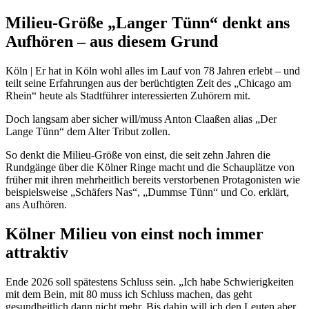
Milieu-Größe „Langer Tünn“ denkt ans
Aufhören – aus diesem Grund
Köln | Er hat in Köln wohl alles im Lauf von 78 Jahren erlebt – und
teilt seine Erfahrungen aus der berüchtigten Zeit des „Chicago am
Rhein“ heute als Stadtführer interessierten Zuhörern mit.
Doch langsam aber sicher will/muss Anton Claaßen alias „Der
Lange Tünn“ dem Alter Tribut zollen.
So denkt die Milieu-Größe von einst, die seit zehn Jahren die
Rundgänge über die Kölner Ringe macht und die Schauplätze von
früher mit ihren mehrheitlich bereits verstorbenen Protagonisten wie
beispielsweise „Schäfers Nas“, „Dummse Tünn“ und Co. erklärt,
ans Aufhören.
Kölner Milieu von einst noch immer
attraktiv
Ende 2026 soll spätestens Schluss sein. „Ich habe Schwierigkeiten
mit dem Bein, mit 80 muss ich Schluss machen, das geht
gesundheitlich dann nicht mehr. Bis dahin will ich den Leuten aber