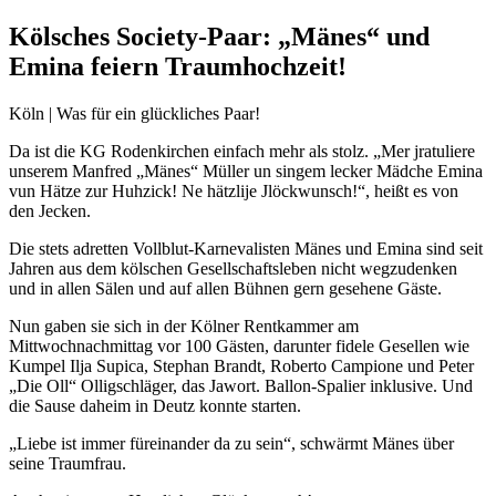
Kölsches Society-Paar: „Mänes“ und
Emina feiern Traumhochzeit!
Köln | Was für ein glückliches Paar!
Da ist die KG Rodenkirchen einfach mehr als stolz. „Mer jratuliere
unserem Manfred „Mänes“ Müller un singem lecker Mädche Emina
vun Hätze zur Huhzick! Ne hätzlije Jlöckwunsch!“, heißt es von
den Jecken.
Die stets adretten Vollblut-Karnevalisten Mänes und Emina sind seit
Jahren aus dem kölschen Gesellschaftsleben nicht wegzudenken
und in allen Sälen und auf allen Bühnen gern gesehene Gäste.
Nun gaben sie sich in der Kölner Rentkammer am
Mittwochnachmittag vor 100 Gästen, darunter fidele Gesellen wie
Kumpel Ilja Supica, Stephan Brandt, Roberto Campione und Peter
„Die Oll“ Olligschläger, das Jawort. Ballon-Spalier inklusive. Und
die Sause daheim in Deutz konnte starten.
„Liebe ist immer füreinander da zu sein“, schwärmt Mänes über
seine Traumfrau.