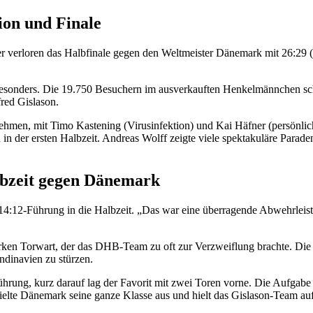
on und Finale
ler verloren das Halbfinale gegen den Weltmeister Dänemark mit 26:29
sonders. Die 19.750 Besuchern im ausverkauften Henkelmännchen schun
red Gislason.
hmen, mit Timo Kastening (Virusinfektion) und Kai Häfner (persönliche
in der ersten Halbzeit. Andreas Wolff zeigte viele spektakuläre Parade
lbzeit gegen Dänemark
 14:12-Führung in die Halbzeit. „Das war eine überragende Abwehrleist
ken Torwart, der das DHB-Team zu oft zur Verzweiflung brachte. Die 
ndinavien zu stürzen.
Führung, kurz darauf lag der Favorit mit zwei Toren vorne. Die Aufgabe
ielte Dänemark seine ganze Klasse aus und hielt das Gislason-Team au