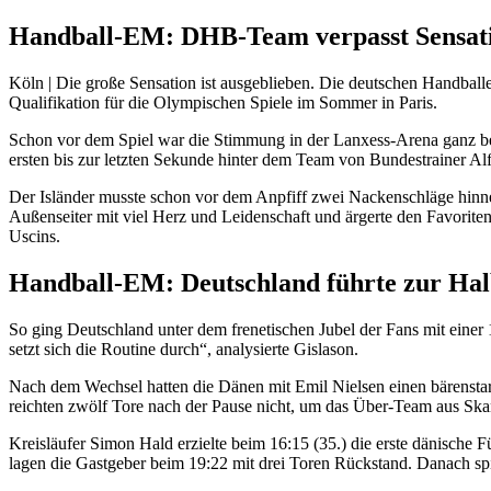
Handball-EM: DHB-Team verpasst Sensati
Köln | Die große Sensation ist ausgeblieben. Die deutschen Handbal
Qualifikation für die Olympischen Spiele im Sommer in Paris.
Schon vor dem Spiel war die Stimmung in der Lanxess-Arena ganz be
ersten bis zur letzten Sekunde hinter dem Team von Bundestrainer Alf
Der Isländer musste schon vor dem Anpfiff zwei Nackenschläge hinne
Außenseiter mit viel Herz und Leidenschaft und ärgerte den Favoriten 
Uscins.
Handball-EM: Deutschland führte zur Ha
So ging Deutschland unter dem frenetischen Jubel der Fans mit einer
setzt sich die Routine durch“, analysierte Gislason.
Nach dem Wechsel hatten die Dänen mit Emil Nielsen einen bärenstar
reichten zwölf Tore nach der Pause nicht, um das Über-Team aus Ska
Kreisläufer Simon Hald erzielte beim 16:15 (35.) die erste dänische 
lagen die Gastgeber beim 19:22 mit drei Toren Rückstand. Danach sp