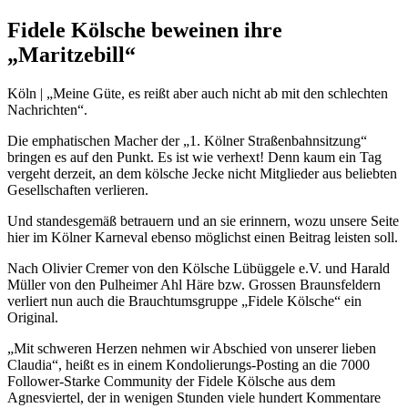
Fidele Kölsche beweinen ihre
„Maritzebill“
Köln | „Meine Güte, es reißt aber auch nicht ab mit den schlechten
Nachrichten“.
Die emphatischen Macher der „1. Kölner Straßenbahnsitzung“
bringen es auf den Punkt. Es ist wie verhext! Denn kaum ein Tag
vergeht derzeit, an dem kölsche Jecke nicht Mitglieder aus beliebten
Gesellschaften verlieren.
Und standesgemäß betrauern und an sie erinnern, wozu unsere Seite
hier im Kölner Karneval ebenso möglichst einen Beitrag leisten soll.
Nach Olivier Cremer von den Kölsche Lübüggele e.V. und Harald
Müller von den Pulheimer Ahl Häre bzw. Grossen Braunsfeldern
verliert nun auch die Brauchtumsgruppe „Fidele Kölsche“ ein
Original.
„Mit schweren Herzen nehmen wir Abschied von unserer lieben
Claudia“, heißt es in einem Kondolierungs-Posting an die 7000
Follower-Starke Community der Fidele Kölsche aus dem
Agnesviertel, der in wenigen Stunden viele hundert Kommentare