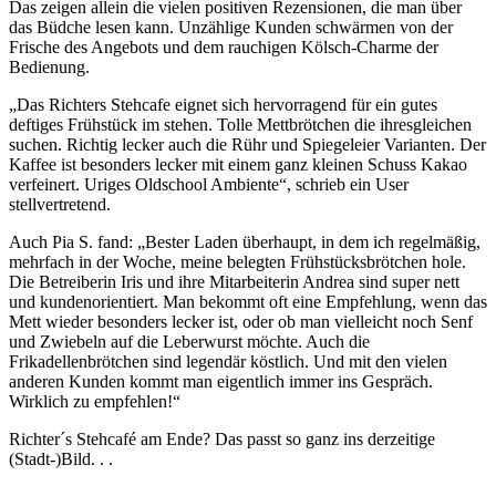
Das zeigen allein die vielen positiven Rezensionen, die man über
das Büdche lesen kann. Unzählige Kunden schwärmen von der
Frische des Angebots und dem rauchigen Kölsch-Charme der
Bedienung.
„Das Richters Stehcafe eignet sich hervorragend für ein gutes
deftiges Frühstück im stehen. Tolle Mettbrötchen die ihresgleichen
suchen. Richtig lecker auch die Rühr und Spiegeleier Varianten. Der
Kaffee ist besonders lecker mit einem ganz kleinen Schuss Kakao
verfeinert. Uriges Oldschool Ambiente“, schrieb ein User
stellvertretend.
Auch Pia S. fand: „Bester Laden überhaupt, in dem ich regelmäßig,
mehrfach in der Woche, meine belegten Frühstücksbrötchen hole.
Die Betreiberin Iris und ihre Mitarbeiterin Andrea sind super nett
und kundenorientiert. Man bekommt oft eine Empfehlung, wenn das
Mett wieder besonders lecker ist, oder ob man vielleicht noch Senf
und Zwiebeln auf die Leberwurst möchte. Auch die
Frikadellenbrötchen sind legendär köstlich. Und mit den vielen
anderen Kunden kommt man eigentlich immer ins Gespräch.
Wirklich zu empfehlen!“
Richter´s Stehcafé am Ende? Das passt so ganz ins derzeitige
(Stadt-)Bild. . .