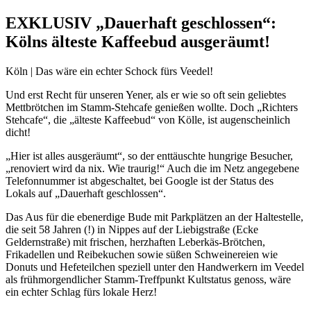
EXKLUSIV „Dauerhaft geschlossen“:
Kölns älteste Kaffeebud ausgeräumt!
Köln | Das wäre ein echter Schock fürs Veedel!
Und erst Recht für unseren Yener, als er wie so oft sein geliebtes
Mettbrötchen im Stamm-Stehcafe genießen wollte. Doch „Richters
Stehcafe“, die „älteste Kaffeebud“ von Kölle, ist augenscheinlich
dicht!
„Hier ist alles ausgeräumt“, so der enttäuschte hungrige Besucher,
„renoviert wird da nix. Wie traurig!“ Auch die im Netz angegebene
Telefonnummer ist abgeschaltet, bei Google ist der Status des
Lokals auf „Dauerhaft geschlossen“.
Das Aus für die ebenerdige Bude mit Parkplätzen an der Haltestelle,
die seit 58 Jahren (!) in Nippes auf der Liebigstraße (Ecke
Geldernstraße) mit frischen, herzhaften Leberkäs-Brötchen,
Frikadellen und Reibekuchen sowie süßen Schweinereien wie
Donuts und Hefeteilchen speziell unter den Handwerkern im Veedel
als frühmorgendlicher Stamm-Treffpunkt Kultstatus genoss, wäre
ein echter Schlag fürs lokale Herz!