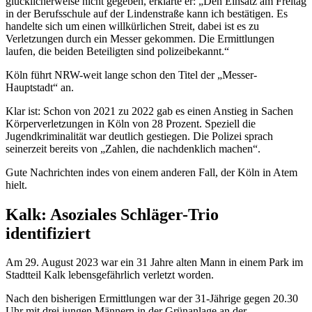
glücklicherweise nicht gegeben, erklärte er: „Den Einsatz am Freitag
in der Berufsschule auf der Lindenstraße kann ich bestätigen. Es
handelte sich um einen willkürlichen Streit, dabei ist es zu
Verletzungen durch ein Messer gekommen. Die Ermittlungen
laufen, die beiden Beteiligten sind polizeibekannt.“
Köln führt NRW-weit lange schon den Titel der „Messer-
Hauptstadt“ an.
Klar ist: Schon von 2021 zu 2022 gab es einen Anstieg in Sachen
Körperverletzungen in Köln von 28 Prozent. Speziell die
Jugendkriminalität war deutlich gestiegen. Die Polizei sprach
seinerzeit bereits von „Zahlen, die nachdenklich machen“.
Gute Nachrichten indes von einem anderen Fall, der Köln in Atem
hielt.
Kalk: Asoziales Schläger-Trio
identifiziert
Am 29. August 2023 war ein 31 Jahre alten Mann in einem Park im
Stadtteil Kalk lebensgefährlich verletzt worden.
Nach den bisherigen Ermittlungen war der 31-Jährige gegen 20.30
Uhr mit drei jungen Männern in der Grünanlage an der