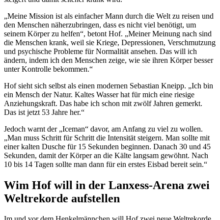
„Meine Mission ist als einfacher Mann durch die Welt zu reisen und
den Menschen näherzubringen, dass es nicht viel benötigt, um
seinem Körper zu helfen“, betont Hof. „Meiner Meinung nach sind
die Menschen krank, weil sie Kriege, Depressionen, Verschmutzung
und psychische Probleme für Normalität ansehen. Das will ich
ändern, indem ich den Menschen zeige, wie sie ihren Körper besser
unter Kontrolle bekommen.“
Hof sieht sich selbst als einen modernen Sebastian Kneipp. „Ich bin
ein Mensch der Natur. Kaltes Wasser hat für mich eine riesige
Anziehungskraft. Das habe ich schon mit zwölf Jahren gemerkt.
Das ist jetzt 53 Jahre her.“
Jedoch warnt der „Iceman“ davor, am Anfang zu viel zu wollen.
„Man muss Schritt für Schritt die Intensität steigern. Man sollte mit
einer kalten Dusche für 15 Sekunden beginnen. Danach 30 und 45
Sekunden, damit der Körper an die Kälte langsam gewöhnt. Nach
10 bis 14 Tagen sollte man dann für ein erstes Eisbad bereit sein.“
Wim Hof will in der Lanxess-Arena zwei
Weltrekorde aufstellen
Im und vor dem Henkelmännchen will Hof zwei neue Weltrekorde