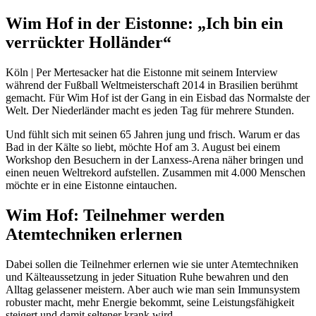
Wim Hof in der Eistonne: „Ich bin ein
verrückter Holländer“
Köln | Per Mertesacker hat die Eistonne mit seinem Interview
während der Fußball Weltmeisterschaft 2014 in Brasilien berühmt
gemacht. Für Wim Hof ist der Gang in ein Eisbad das Normalste der
Welt. Der Niederländer macht es jeden Tag für mehrere Stunden.
Und fühlt sich mit seinen 65 Jahren jung und frisch. Warum er das
Bad in der Kälte so liebt, möchte Hof am 3. August bei einem
Workshop den Besuchern in der Lanxess-Arena näher bringen und
einen neuen Weltrekord aufstellen. Zusammen mit 4.000 Menschen
möchte er in eine Eistonne eintauchen.
Wim Hof: Teilnehmer werden
Atemtechniken erlernen
Dabei sollen die Teilnehmer erlernen wie sie unter Atemtechniken
und Kälteaussetzung in jeder Situation Ruhe bewahren und den
Alltag gelassener meistern. Aber auch wie man sein Immunsystem
robuster macht, mehr Energie bekommt, seine Leistungsfähigkeit
steigert und damit seltener krank wird.