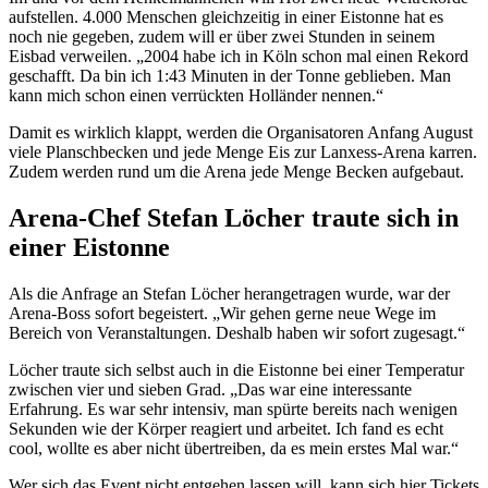
aufstellen. 4.000 Menschen gleichzeitig in einer Eistonne hat es
noch nie gegeben, zudem will er über zwei Stunden in seinem
Eisbad verweilen. „2004 habe ich in Köln schon mal einen Rekord
geschafft. Da bin ich 1:43 Minuten in der Tonne geblieben. Man
kann mich schon einen verrückten Holländer nennen.“
Damit es wirklich klappt, werden die Organisatoren Anfang August
viele Planschbecken und jede Menge Eis zur Lanxess-Arena karren.
Zudem werden rund um die Arena jede Menge Becken aufgebaut.
Arena-Chef Stefan Löcher traute sich in
einer Eistonne
Als die Anfrage an Stefan Löcher herangetragen wurde, war der
Arena-Boss sofort begeistert. „Wir gehen gerne neue Wege im
Bereich von Veranstaltungen. Deshalb haben wir sofort zugesagt.“
Löcher traute sich selbst auch in die Eistonne bei einer Temperatur
zwischen vier und sieben Grad. „Das war eine interessante
Erfahrung. Es war sehr intensiv, man spürte bereits nach wenigen
Sekunden wie der Körper reagiert und arbeitet. Ich fand es echt
cool, wollte es aber nicht übertreiben, da es mein erstes Mal war.“
Wer sich das Event nicht entgehen lassen will, kann sich hier Tickets