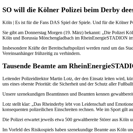
SO will die Kölner Polizei beim Derby dee
Köln | Es ist für die Fans DAS Spiel der Spiele. Und für die Kölner Pol
Sie gibt am Donnerstag Morgen (19. März) bekannt: „Die Polizei Kö
Köln und Borussia Mönchengladbach im RheinEnergieSTADION im E
Insbesondere Kräfte der Bereitschaftspolizei werden rund um das Stad
Vereinsanhänger frühzeitig zu verhindern.
Tausende Beamte am RheinEnergieSTAD
Leitender Polizeidirektor Martin Lotz, der den Einsatz leiten wird, k
uns eines oberste Priorität: die Sicherheit und der Schutz aller Fußball
Unsere szenekundigen Beamtinnen und Beamten kennen gewaltbereite
Lotz stellt klar: „Das Rheinderby lebt von Leidenschaft und Emotione
konsequenten polizeilichen Einschreiten rechnen. Wie im Sport gilt au
Die Polizei erwartet jeweils etwa 500 gewaltbereite Störer aus Köl
Im Vorfeld des Risikospiels haben szenekundige Beamte aus Köln un