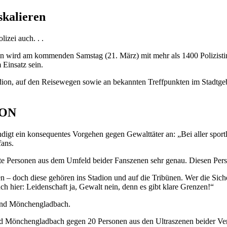
skalieren
izei auch. . .
ln wird am kommenden Samstag (21. März) mit mehr als 1400 Polizisti
insatz sein.
ion, auf den Reisewegen sowie an bekannten Treffpunkten im Stadtgebiet
ION
ündigt ein konsequentes Vorgehen gegen Gewalttäter an: „Bei aller spor
fans.
 Personen aus dem Umfeld beider Fanszenen sehr genau. Diesen Perso
n – doch diese gehören ins Stadion und auf die Tribünen. Wer die Siche
ch hier: Leidenschaft ja, Gewalt nein, denn es gibt klare Grenzen!“
n und Mönchengladbach.
d Mönchengladbach gegen 20 Personen aus den Ultraszenen beider Vere