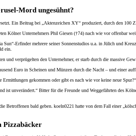
Grusel-Mord ungesühnt?
esetzt. Ein Beitrag bei „Aktenzeichen XY“ produziert, durch den 100 
öteten Kölner Unternehmers Phil Giesen (†74) nach wie vor offenbar we
 Sun“-Erfinder mehrere seiner Sonnenstudios u.a. in Jülich und Kreuz
d ein.
ten und verprügelten den Unternehmer, er starb durch die massive Gew
usend Euro in Scheinen und Münzen durch die Nacht – und einer auffä
e Ermittlungen gekommen oder gibt es nach wie vor keine neue Spur?“,
d ist unverändert.“ Bitter für die Freunde und Weggefährten des Köln
die Betroffenen bald geben. koeln0221 hatte von dem Fall einer „köls
m Pizzabäcker