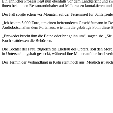
Ein ähnlicher Prozess liegt nun ebenfalls vor dem Landgericht und z
ihnen bekannten Restaurantinhaber auf Mallorca zu kontaktieren und
Der Fall sorgte schon vor Monaten auf der Ferieninsel für Schlagzeilen
„Ich bekam 5.000 Euro, um einen befreundeten Geschäftsmann in Deut
Audiobotschaften dem Portal aus, wie ihm die gebürtige Polin diese
„Entweder brecht ihm die Beine oder bringt ihn um“, sagten sie. „Sie 
Koch stattdessen die Behörden.
Die Tochter der Frau, zugleich die Ehefrau des Opfers, soll den Mo
in Untersuchungshaft gesteckt, während ihre Mutter auf der Insel verh
Der Termin der Verhandlung in Köln steht noch aus. Möglich ist auch 