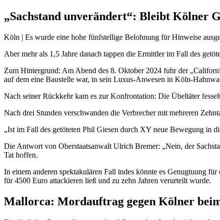
„Sachstand unverändert“: Bleibt Kölner 
Köln | Es wurde eine hohe fünfstellige Belohnung für Hinweise ausg
Aber mehr als 1,5 Jahre danach tappen die Ermittler im Fall des get
Zum Hintergrund: Am Abend des 8. Oktober 2024 fuhr der „California
auf dem eine Baustelle war, in sein Luxus-Anwesen in Köln-Hahnwal
Nach seiner Rückkehr kam es zur Konfrontation: Die Übeltäter fessel
Nach drei Stunden verschwanden die Verbrecher mit mehreren Zehnta
„Ist im Fall des getöteten Phil Giesen durch XY neue Bewegung in di
Die Antwort von Oberstaatsanwalt Ulrich Bremer: „Nein, der Sachstan
Tat hoffen.
In einem anderen spektakulären Fall indes könnte es Genugtuung für 
für 4500 Euro attackieren ließ und zu zehn Jahren verurteilt wurde.
Mallorca: Mordauftrag gegen Kölner bei