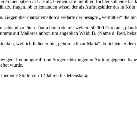
wei Frauen sitzen in U-Haft. Gemeinsam mit ihrer Tochter soll eine 62
 ihn zu fragen, ob er jemanden wisse, der als Auftragskiller des in 
. Gegenüber diariodemallorca erklärte der besagte „Vermittler“ die hint
schland zu töten. Dann boten sie mir weitere 50.000 Euro an“, plaude
 Summe auf Mallorca anbot, um angeblich Waldi B. (Name d. Red. beka
denken, weil ich Italiener bin, gehöre ich zur Mafia“, berichtete er de
rd wegen Trennungszoff und Sorgerechtsdingen in Auftrag gegeben habe
aftet wurde.
hier eine Strafe von 12 Jahren bis lebenslang.