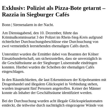
Exklusiv: Polizist als Pizza-Bote getarnt –
Razzia in Siegburger Cafés
Bonn | Sirenenalarm in der Nacht.
Am Dienstagabend, den 10. Dezember, führte das
Kriminalkommissariat 3 der Polizei im Rhein-Sieg-Kreis aufgrund
richterlicher Durchsuchungsbeschlüsse eine Durchsuchung von
zwei vermeintlich leerstehenden ehemaligen Cafés durch.
Unterstützt wurden die Ermittler dabei von Beamten der Kölner
Einsatzhundertschaft, um sicherzustellen, dass sie unverzüglich in
die Geschäftsräume an der Siegburger Luisenstraße eindringen
konnten. Hierbei wurden die Scheiben der ehemaligen Cafés
eingeschlagen.
In den Räumlichkeiten, die laut Erkenntnissen der Kripobeamten mit
Drogenhandel und illegalem Glücksspiel in Verbindung stehen,
wurden insgesamt fünf Personen angetroffen. Keiner der Männer
konnte als Inhaber der Geschäftsräume identifiziert werden.
Bei der Durchsuchung wurden acht illegale Glücksspielautomaten
entdeckt, die teilweise durch nachträglich eingezogene Wände von