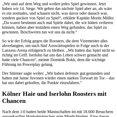
„Wir sind auf dem Weg und wollen jedes Spiel gewinnen. Jetzt
haben wir 14. Siege. Wir gehen das nächste Spiel aber an, als wäre
es ein normales, und schauen nicht, was davor oder danach war,
sondern gucken von Spiel zu Spiel“, erklärte Kapitän Moritz Müller.
„Da waren bestimmt auch mal Spiele dabei, die wir hätten verlieren
können, haben aber trotzdem einen Weg gefunden, das Spiel zu
gewinnen. Beschweren tun wir uns da nicht.“
So wie der Erfolg gegen die Roosters, die dem Vizemeister alles
abverlangten, um nach fünf Auswärtsspielen in Folge auch in der
Lanxess-Arena erfolgreich zu bleiben. „Wir hatten das Spiel nicht so
richtig im Griff. Iserlohn hat uns das Leben schwer gemacht und
hatte viele Chancen“, meinte Dominik Bokk, dem die wichtige
Führung im Powerplay gelang.
Der Stürmer sagte weiter: „Wir haben defensiv gut gestanden und
hatten mit Janne Juvonen wieder einen starken Torwart im Tor – das
hat uns dabei geholfen, die Punkte einzufahren.“
Kölner Haie und Iserlohn Roosters mit
Chancen
Nach dem 1:0 hatten beide Mannschaften im mit 18.600 Besuchern
ausverkauften Henkelmännchen gute Möglichkeiten. Eine davon