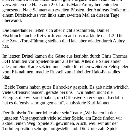
verwerteten die Haie zum 2:0. Louis-Marc Aubry bediente den
genesenen Nate Schnarr am zweiten Pfosten, der Andreas Jenike mit
einem Direktschuss von links zum zweiten Mal an diesem Tage
überwand.
Die Sauerländer ließen sich aber nicht abschütteln, Daniel
Fischbuch tauchte frei vor Juvonen auf uns markierte das 1:2. Die
alte Zwei-Tore-Führung stellten die Haie aber wieder durch Aubry
her.
Im letzten Drittel kamen die Gäste aus Iserlohn durch Chris Thomas
3:41 Minuten vor Spielende auf 2:3 heran. Alles die Sauerländer
alles auf eine Karte setzten und Jenike für einen weiteren Feldspieler
vom Eis nahmen, machte Russell zum Jubel der Haie-Fans alles
klar.
„Beide Teams haben gutes Eishockey gespielt. Es gab nicht wirklich
viele Offensivchancen, gerade bei uns – wir hatten nicht die
Energie, die wir sonst haben, um Offensive zu erzeugen. Iserlohn
hat es defensiv sehr gut gemacht“, analysierte Kari Jalonen.
Der finnische Trainer lobte aber sein Team: „Wir hatten in der
jüngeren Vergangenheit viele solcher Spiele, am Ende finden wir
aktuell einen Weg, Spiele zu gewinnen. Auch, weil wir auf der
Torhüterposition sehr gut aufgestellt sind. Die Unterzahl-Spieler