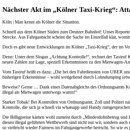
Nächster Akt im „Kölner Taxi-Krieg“: Att
Köln | Man kennt als Kölner die Situation.
Schnell aus dem Kölner Süden zum Deutzer Bahnhof: Unser Reporter fu
Strecke. Aus Fahrgastsicht scheint die Sache im Einzelfall klar, womit
Doch es gibt neue Entwicklungen im Kölner „Taxi-Krieg“, der im Verk
Denn: Unter dem Slogan „Achtung Kontrolle!“, rechnet der Taxiruf Köl
neuen Zahlen zur Lage, speziell Erkenntnissen zu den Mietwagen-Anb
Vom Taxiruf heißt es dazu: „Die bei den Fahrdiensten von UBER un
bisherigen Erkenntnisse – wohl weitgehend durch Lohndumping (etwa 6
Beweise? Gerne … Dank eines Datenabgleichs des Ordnungsamts Köln
illegal als Mietwagen unterwegs waren!“
Starker Tobak! Bei Kontrollen von Ordnungsamt, Zoll und Polizei nahe
Kontrolle, die sich ja schnell via whatsapp und Handy rumgesprochen
Die Billigpreise kämen wohl zumeist durch „Mindestlohnbetrug und 
diesen illegal geführten Wettbewerb sind nicht nur wir, sondern auch
so vielleicht wieder Fairness im Fahrgastgewerbe herrscht. So wie es