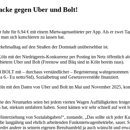
acke gegen Uber und Bolt!
hr für 6.94 € mit einem Mietwagenanbieter per App. Als er zwei Tage 
 man sich kutschieren zu lassen hat.
ehrsalltag auf den Straßen der Domstadt unübersehbar ist.
n mit der Niedrigpreis-Konkurrenz per Posting im Netz öffentlich ab. A
ietern Uber und Bolt (Freenow und Bliq sind in Köln bereits raus).
d BOLT mit – durchaus verständlicher – Begeisterung wahrgenommen n
.- Eu netto/Std), Sozialbetrug und Gesetzesverstöße finanziert.
 mit den Daten von Uber und Bolt im Mai und November 2025, konnten
 des Neumarkts seien bei jedem vierten Wagen Auffälligkeiten festgeste
 hat, stiekum umfahren haben. Sonst kämen wir sehr schnell auf weit 
Hinterziehung von Sozialabgaben!“, zustande, „Das sollte sich jeder
 die langjährig und ehrlich arbeitenden Funkmietwagenbetriebe, sauer.
 jeder andere in seinem eigenen Berufsumfeld ja auch wünscht und erwa