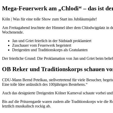
Mega-Feuerwerk am „Chlodi“ – das ist de
Köln | Was für eine tolle Show zum Start ins Jubiläumsjahr!
Am Freitagabend leuchtete der Himmel über dem Chlodwigplatz in der
Wochenende.
Jan und Griet feierlich in der Südstadt proklamiert
Zuschauer vom Feuerwerk begeistert
Dreigestirn und Traditionskorps als Gratulanten
Der feierliche Grund: Die Proklamation von Jan und Griet beim belieb
OB Reker und Traditionskorps schauen vo
CDU-Mann Bernd Petelkau, stellvertretend für viele Besucher, begeist
Eine tolle Idee anlässlich des 100jährigen Bestehens.“
Auch das designierte Dreigestirn Kölner Karneval schaute vorbei und
Bis auf die Prinzengarde waren zudem alle Traditionskorps wie die 
letztlich musikalisch rockig ab.