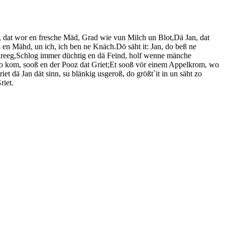
 dat wor en fresche Mäd, Grad wie vun Milch un Blot,Dä Jan, dat
en Mähd, un ich, ich ben ne Knäch.Dö säht it: Jan, do beß ne
 Kreeg,Schlog immer düchtig en dä Feind, holf wenne mänche
o kom, sooß en der Pooz dat Griet;Et sooß vör einem Appelkrom, wo
riet dä Jan dät sinn, su blänkig usgeroß, do größt`it in un säht zo
riet.