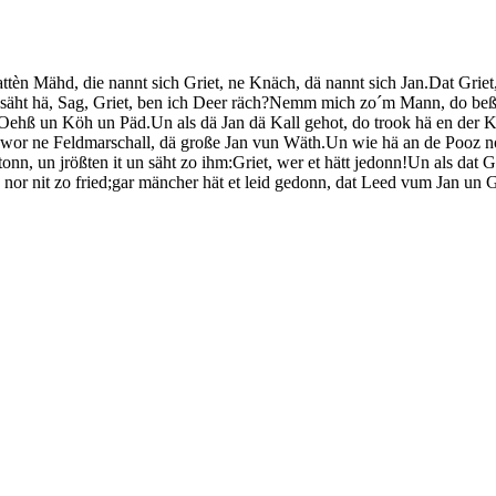
 Mähd, die nannt sich Griet, ne Knäch, dä nannt sich Jan.Dat Griet,
 säht hä, Sag, Griet, ben ich Deer räch?Nemm mich zo´m Mann, do beß 
 Oehß un Köh un Päd.Un als dä Jan dä Kall gehot, do trook hä en der
 wor ne Feldmarschall, dä große Jan vun Wäth.Un wie hä an de Pooz n
 stonn, un jrößten it un säht zo ihm:Griet, wer et hätt jedonn!Un als dat G
 nor nit zo fried;gar mäncher hät et leid gedonn, dat Leed vum Jan un G