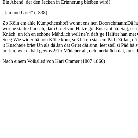
Ein Abend, der den Jecken in Erinnerung bleiben wird!
„Jan und Griet“ (1838)
Zo Köln em ahle Kümpchenshoff wonnt ens nen Boorschmann;Dä hattèn
wor ne starke Poosch, däm Griet vun Hätze got.Ens säht hä: Sag, esu
Knäch, un ich en schöne Mähd,ich well ne´n däft´ge Halfter han met
Seeg.Wie wider hä noh Kölle kom, soß hä op statsem Päd.Dä Jan, dä
it Kuschteie briet.Un als dä Jan dat Griet dät sinn, leet stell si Päd hä
im:Jan, wer et hätt gewoss!Ehr Mädcher all, och merkt üch dat, un sid
Nach einem Volkslied von Karl Cramer (1807-1860)