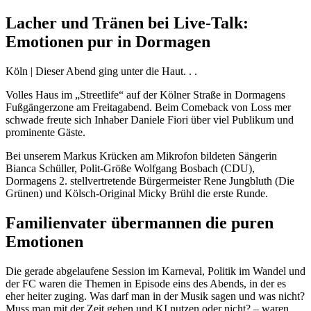
Lacher und Tränen bei Live-Talk:
Emotionen pur in Dormagen
Köln | Dieser Abend ging unter die Haut. . .
Volles Haus im „Streetlife“ auf der Kölner Straße in Dormagens
Fußgängerzone am Freitagabend. Beim Comeback von Loss mer
schwade freute sich Inhaber Daniele Fiori über viel Publikum und
prominente Gäste.
Bei unserem Markus Krücken am Mikrofon bildeten Sängerin
Bianca Schüller, Polit-Größe Wolfgang Bosbach (CDU),
Dormagens 2. stellvertretende Bürgermeister Rene Jungbluth (Die
Grünen) und Kölsch-Original Micky Brühl die erste Runde.
Familienvater übermannen die puren
Emotionen
Die gerade abgelaufene Session im Karneval, Politik im Wandel und
der FC waren die Themen in Episode eins des Abends, in der es
eher heiter zuging. Was darf man in der Musik sagen und was nicht?
Muss man mit der Zeit gehen und KI nutzen oder nicht? – waren