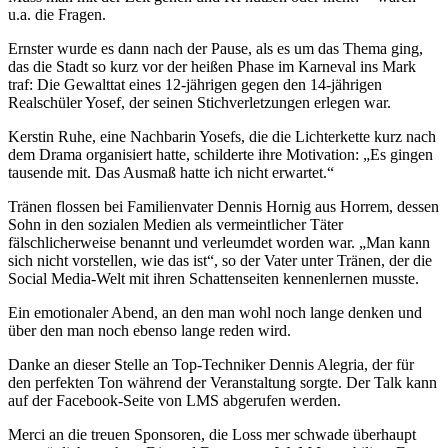
u.a. die Fragen.
Ernster wurde es dann nach der Pause, als es um das Thema ging,
das die Stadt so kurz vor der heißen Phase im Karneval ins Mark
traf: Die Gewalttat eines 12-jährigen gegen den 14-jährigen
Realschüler Yosef, der seinen Stichverletzungen erlegen war.
Kerstin Ruhe, eine Nachbarin Yosefs, die die Lichterkette kurz nach
dem Drama organisiert hatte, schilderte ihre Motivation: „Es gingen
tausende mit. Das Ausmaß hatte ich nicht erwartet.“
Tränen flossen bei Familienvater Dennis Hornig aus Horrem, dessen
Sohn in den sozialen Medien als vermeintlicher Täter
fälschlicherweise benannt und verleumdet worden war. „Man kann
sich nicht vorstellen, wie das ist“, so der Vater unter Tränen, der die
Social Media-Welt mit ihren Schattenseiten kennenlernen musste.
Ein emotionaler Abend, an den man wohl noch lange denken und
über den man noch ebenso lange reden wird.
Danke an dieser Stelle an Top-Techniker Dennis Alegria, der für
den perfekten Ton während der Veranstaltung sorgte. Der Talk kann
auf der Facebook-Seite von LMS abgerufen werden.
Merci an die treuen Sponsoren, die Loss mer schwade überhaupt