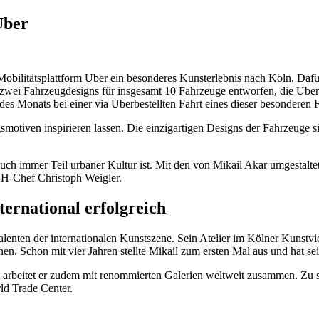
Uber
obilitätsplattform Uber ein besonderes Kunsterlebnis nach Köln. Dafür
t, zwei Fahrzeugdesigns für insgesamt 10 Fahrzeuge entworfen, die Ub
es Monats bei einer via Uberbestellten Fahrt eines dieser besonderen
smotiven inspirieren lassen. Die einzigartigen Designs der Fahrzeuge s
 auch immer Teil urbaner Kultur ist. Mit den von Mikail Akar umgestalt
CH-Chef Christoph Weigler.
ernational erfolgreich
nten der internationalen Kunstszene. Sein Atelier im Kölner Kunstviert
en. Schon mit vier Jahren stellte Mikail zum ersten Mal aus und hat
ln, arbeitet er zudem mit renommierten Galerien weltweit zusammen. Z
d Trade Center.