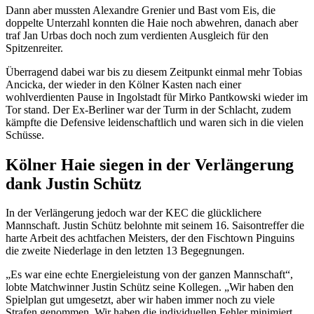
Dann aber mussten Alexandre Grenier und Bast vom Eis, die
doppelte Unterzahl konnten die Haie noch abwehren, danach aber
traf Jan Urbas doch noch zum verdienten Ausgleich für den
Spitzenreiter.
Überragend dabei war bis zu diesem Zeitpunkt einmal mehr Tobias
Ancicka, der wieder in den Kölner Kasten nach einer
wohlverdienten Pause in Ingolstadt für Mirko Pantkowski wieder im
Tor stand. Der Ex-Berliner war der Turm in der Schlacht, zudem
kämpfte die Defensive leidenschaftlich und waren sich in die vielen
Schüsse.
Kölner Haie siegen in der Verlängerung
dank Justin Schütz
In der Verlängerung jedoch war der KEC die glücklichere
Mannschaft. Justin Schütz belohnte mit seinem 16. Saisontreffer die
harte Arbeit des achtfachen Meisters, der den Fischtown Pinguins
die zweite Niederlage in den letzten 13 Begegnungen.
„Es war eine echte Energieleistung von der ganzen Mannschaft“,
lobte Matchwinner Justin Schütz seine Kollegen. „Wir haben den
Spielplan gut umgesetzt, aber wir haben immer noch zu viele
Strafen genommen. Wir haben die individuellen Fehler minimiert