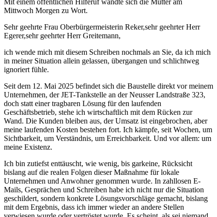
Mit einem öffentlichen Hilferuf wandte sich die Mutter am
Mittwoch Morgen zu Wort.
Sehr geehrte Frau Oberbürgermeisterin Reker,sehr geehrter Herr
Egerer,sehr geehrter Herr Greitemann,
ich wende mich mit diesem Schreiben nochmals an Sie, da ich mich
in meiner Situation allein gelassen, übergangen und schlichtweg
ignoriert fühle.
Seit dem 12. Mai 2025 befindet sich die Baustelle direkt vor meinem
Unternehmen, der JET-Tankstelle an der Neusser Landstraße 323,
doch statt einer tragbaren Lösung für den laufenden
Geschäftsbetrieb, stehe ich wirtschaftlich mit dem Rücken zur
Wand. Die Kunden bleiben aus, der Umsatz ist eingebrochen, aber
meine laufenden Kosten bestehen fort. Ich kämpfe, seit Wochen, um
Sichtbarkeit, um Verständnis, um Erreichbarkeit. Und vor allem: um
meine Existenz.
Ich bin zutiefst enttäuscht, wie wenig, bis garkeine, Rücksicht
bislang auf die realen Folgen dieser Maßnahme für lokale
Unternehmen und Anwohner genommen wurde. In zahllosen E-
Mails, Gesprächen und Schreiben habe ich nicht nur die Situation
geschildert, sondern konkrete Lösungsvorschläge gemacht, bislang
mit dem Ergebnis, dass ich immer wieder an andere Stellen
verwiesen wurde oder vertröstet wurde. Es scheint, als sei niemand