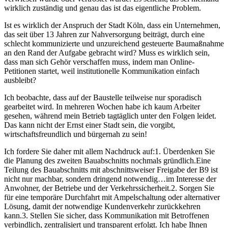
wirklich zuständig und genau das ist das eigentliche Problem.
Ist es wirklich der Anspruch der Stadt Köln, dass ein Unternehmen,
das seit über 13 Jahren zur Nahversorgung beiträgt, durch eine
schlecht kommunizierte und unzureichend gesteuerte Baumaßnahme
an den Rand der Aufgabe gebracht wird? Muss es wirklich sein,
dass man sich Gehör verschaffen muss, indem man Online-
Petitionen startet, weil institutionelle Kommunikation einfach
ausbleibt?
Ich beobachte, dass auf der Baustelle teilweise nur sporadisch
gearbeitet wird. In mehreren Wochen habe ich kaum Arbeiter
gesehen, während mein Betrieb tagtäglich unter den Folgen leidet.
Das kann nicht der Ernst einer Stadt sein, die vorgibt,
wirtschaftsfreundlich und bürgernah zu sein!
Ich fordere Sie daher mit allem Nachdruck auf:1. Überdenken Sie
die Planung des zweiten Bauabschnitts nochmals gründlich.Eine
Teilung des Bauabschnitts mit abschnittsweiser Freigabe der B9 ist
nicht nur machbar, sondern dringend notwendig…im Interesse der
Anwohner, der Betriebe und der Verkehrssicherheit.2. Sorgen Sie
für eine temporäre Durchfahrt mit Ampelschaltung oder alternativer
Lösung, damit der notwendige Kundenverkehr zurückkehren
kann.3. Stellen Sie sicher, dass Kommunikation mit Betroffenen
verbindlich, zentralisiert und transparent erfolgt. Ich habe Ihnen