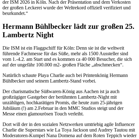
der ISM 2026 in Köln. Nach der Präsentation und dem Verkosten
der großen Leckerei wurde der Weltrekord offiziell verifiziert und
beurkundet.“
Hermann Bühlbecker lädt zur großen 25.
Lambertz Night
Die ISM ist ein Flaggschiff für Köln: Denn sie ist die weltweit
führende Fachmesse für das Süße, mehr als 1500 Aussteller sind
vom 1.-4.2. am Start und es kommen ca 40 000 Besucher, die sich
auf der ungefähr 100.000 m2- großen Fläche „abschmecken“.
Natürlich schaute Playa Charlie auch bei Printenkönig Hermann
Bühlbecker und seinem Lambertz-Stand vorbei.
Der charismatische Süßwaren-König aus Aachen ist ja auch
großzügiger Gastgeber der berühmten Lambertz-Night mit
unzähligen, hochkarätigen Promis, die heute zum 25-jährigen
Jubiläum (!) am 2.Februar in den MMC Studios steigt und der
Messe einen glamourösen Touch verleiht.
Dort will der in den sozialen Netzwerken umtriebig agile Influencer
Charlie die Superstars wie La Toya Jackson und Audrey Tautou mit
Moderatoren-Kumpel Nana Domena auf dem Roten Teppich wieder