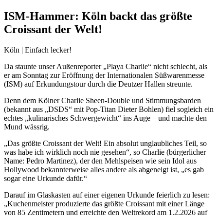
ISM-Hammer: Köln backt das größte
Croissant der Welt!
Köln | Einfach lecker!
Da staunte unser Außenreporter „Playa Charlie“ nicht schlecht, als
er am Sonntag zur Eröffnung der Internationalen Süßwarenmesse
(ISM) auf Erkundungstour durch die Deutzer Hallen streunte.
Denn dem Kölner Charlie Sheen-Double und Stimmungsbarden
(bekannt aus „DSDS“ mit Pop-Titan Dieter Bohlen) fiel sogleich ein
echtes „kulinarisches Schwergewicht“ ins Auge – und machte den
Mund wässrig.
„Das größte Croissant der Welt! Ein absolut unglaubliches Teil, so
was habe ich wirklich noch nie gesehen“, so Charlie (bürgerlicher
Name: Pedro Martinez), der den Mehlspeisen wie sein Idol aus
Hollywood bekannterweise alles andere als abgeneigt ist, „es gab
sogar eine Urkunde dafür.“
Darauf im Glaskasten auf einer eigenen Urkunde feierlich zu lesen:
„Kuchenmeister produzierte das größte Croissant mit einer Länge
von 85 Zentimetern und erreichte den Weltrekord am 1.2.2026 auf