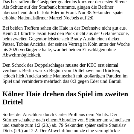
Das bestraften die Gastgeber gnadenlos kurz vor der ersten Sirene.
Als Schütz auf der Strafbank brummte, gingen die Berliner
überraschend durch Tobi Eder in Front. Nur 38 Sekunden später
erhöhte Nationalstürmer Marcel Noebels auf 2:0.
Bei beiden Treffern sahen die Haie in der Defensive nicht gut aus.
Beim 0:1 brachte Jason Bast den Puck nicht aus der Gefahrenzone,
beim zweiten Gegentor leistete sich Brady Austin einen dicken
Patzer. Tobias Ancicka, der seinen Vertrag in Köln unter der Woche
bis 2026 verlängerte hatte, war bei beiden Einschlägen ohne
Abwehrmöglichkeit.
Den Schock des Doppelschlages musste der KEC erst einmal
verdauen. Berlin war zu Beginn von Drittel zwei am Drücken,
jedoch hielt Ancicka seine Mannschaft mit großartigen Paraden im
Spiel und verhinderte mehrfach das 0:3 gegen Eder und Bartuli.
Kölner Haie drehen das Spiel im zweiten
Drittel
So fiel der Anschluss durch Carter Proft aus dem Nichts. Der
Stürmer schaltete nach einem Abpraller von Stettmer am schnellsten
und staubte zum 1:2 (28.) ab. 79 Sekunden später stellte Stanislav
Dietz (29.) auf 2:2. Der Abwehrhüne nutzte eine verunglückte