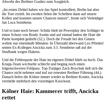
Abwehr des Berliner Goalies zum Ausgleich.
„Im ersten Drittel haben wir das Spiel kontrolliert, Berlin hat aber
die Tore erzielt. Im zweiten fielen die Scheiben dann auf unsere
Kellen und konnten unsere Chancen nutzen“, freute sich Verteidiger
Jan Luca Sennhenn.
Und es kam noch besser: Schütz hielt im Powerplay den Schläger in
einen Schuss von Brady Austin und auf einmal hatten die Haie die
Partie komplett gedreht (32.). Doch die Freude bei den Gästen
wehrte nur eineinhalb Minuten- In Überzahl überwand Leo Pförderl
seinen Ex-Kollegen Ancicka zum 3:3. Sennhenn saß auf der
Strafbank wegen Hakens.
Und die Fehlerquote der Haie im eigenen Drittel blieb zu hoch. Das
Krupp-Team wechselte schlecht und beging noch einen
folgenschweren Fehlpass. Top-Torjäger Zach Boychuk ließ sich die
Chance nicht nehmen und traf zur erneuten Berliner Führung (44.).
Danach liefen die Kölner immer wieder in Berliner Konter, Ancicka
vereitelte mehrfach den vorzeitigen Knockout.
Kölner Haie: Kammerer trifft, Ancicka
rettet