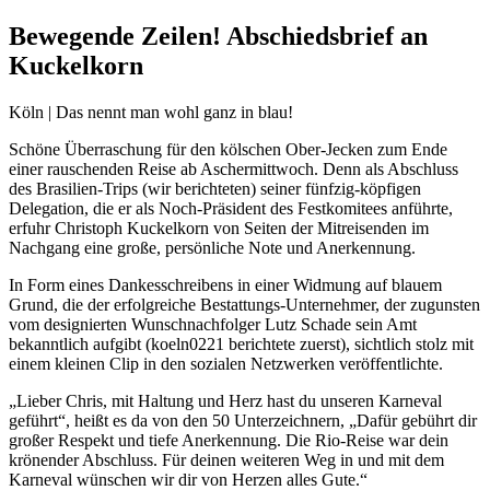
Bewegende Zeilen! Abschiedsbrief an
Kuckelkorn
Köln | Das nennt man wohl ganz in blau!
Schöne Überraschung für den kölschen Ober-Jecken zum Ende
einer rauschenden Reise ab Aschermittwoch. Denn als Abschluss
des Brasilien-Trips (wir berichteten) seiner fünfzig-köpfigen
Delegation, die er als Noch-Präsident des Festkomitees anführte,
erfuhr Christoph Kuckelkorn von Seiten der Mitreisenden im
Nachgang eine große, persönliche Note und Anerkennung.
In Form eines Dankesschreibens in einer Widmung auf blauem
Grund, die der erfolgreiche Bestattungs-Unternehmer, der zugunsten
vom designierten Wunschnachfolger Lutz Schade sein Amt
bekanntlich aufgibt (koeln0221 berichtete zuerst), sichtlich stolz mit
einem kleinen Clip in den sozialen Netzwerken veröffentlichte.
„Lieber Chris, mit Haltung und Herz hast du unseren Karneval
geführt“, heißt es da von den 50 Unterzeichnern, „Dafür gebührt dir
großer Respekt und tiefe Anerkennung. Die Rio-Reise war dein
krönender Abschluss. Für deinen weiteren Weg in und mit dem
Karneval wünschen wir dir von Herzen alles Gute.“