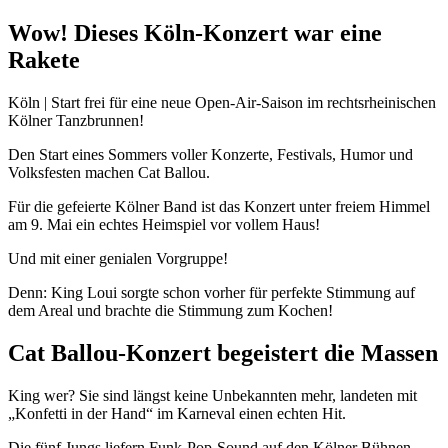
Wow! Dieses Köln-Konzert war eine
Rakete
Köln | Start frei für eine neue Open-Air-Saison im rechtsrheinischen
Kölner Tanzbrunnen!
Den Start eines Sommers voller Konzerte, Festivals, Humor und
Volksfesten machen Cat Ballou.
Für die gefeierte Kölner Band ist das Konzert unter freiem Himmel
am 9. Mai ein echtes Heimspiel vor vollem Haus!
Und mit einer genialen Vorgruppe!
Denn: King Loui sorgte schon vorher für perfekte Stimmung auf
dem Areal und brachte die Stimmung zum Kochen!
Cat Ballou-Konzert begeistert die Massen
King wer? Sie sind längst keine Unbekannten mehr, landeten mit
„Konfetti in der Hand“ im Karneval einen echten Hit.
Die fünf Jungs liefern Funk-Pop-Sound auf den Kölner Bühnen.