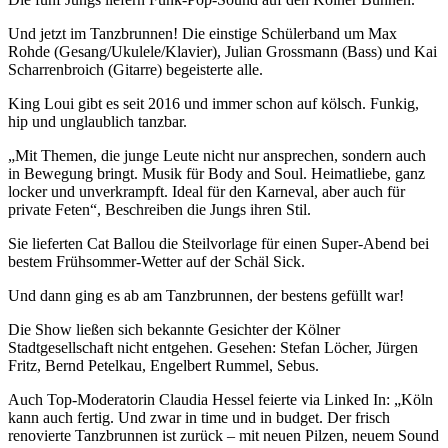
Und jetzt im Tanzbrunnen! Die einstige Schülerband um Max
Rohde (Gesang/Ukulele/Klavier), Julian Grossmann (Bass) und Kai
Scharrenbroich (Gitarre) begeisterte alle.
King Loui gibt es seit 2016 und immer schon auf kölsch. Funkig,
hip und unglaublich tanzbar.
„Mit Themen, die junge Leute nicht nur ansprechen, sondern auch
in Bewegung bringt. Musik für Body and Soul. Heimatliebe, ganz
locker und unverkrampft. Ideal für den Karneval, aber auch für
private Feten“, Beschreiben die Jungs ihren Stil.
Sie lieferten Cat Ballou die Steilvorlage für einen Super-Abend bei
bestem Frühsommer-Wetter auf der Schäl Sick.
Und dann ging es ab am Tanzbrunnen, der bestens gefüllt war!
Die Show ließen sich bekannte Gesichter der Kölner
Stadtgesellschaft nicht entgehen. Gesehen: Stefan Löcher, Jürgen
Fritz, Bernd Petelkau, Engelbert Rummel, Sebus.
Auch Top-Moderatorin Claudia Hessel feierte via Linked In: „Köln
kann auch fertig. Und zwar in time und in budget. Der frisch
renovierte Tanzbrunnen ist zurück – mit neuen Pilzen, neuem Sound