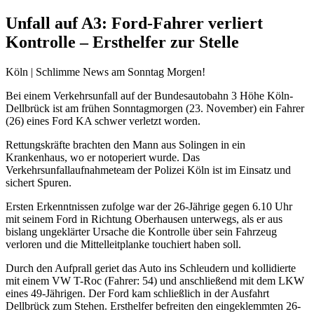
Unfall auf A3: Ford-Fahrer verliert
Kontrolle – Ersthelfer zur Stelle
Köln | Schlimme News am Sonntag Morgen!
Bei einem Verkehrsunfall auf der Bundesautobahn 3 Höhe Köln-
Dellbrück ist am frühen Sonntagmorgen (23. November) ein Fahrer
(26) eines Ford KA schwer verletzt worden.
Rettungskräfte brachten den Mann aus Solingen in ein
Krankenhaus, wo er notoperiert wurde. Das
Verkehrsunfallaufnahmeteam der Polizei Köln ist im Einsatz und
sichert Spuren.
Ersten Erkenntnissen zufolge war der 26-Jährige gegen 6.10 Uhr
mit seinem Ford in Richtung Oberhausen unterwegs, als er aus
bislang ungeklärter Ursache die Kontrolle über sein Fahrzeug
verloren und die Mittelleitplanke touchiert haben soll.
Durch den Aufprall geriet das Auto ins Schleudern und kollidierte
mit einem VW T-Roc (Fahrer: 54) und anschließend mit dem LKW
eines 49-Jährigen. Der Ford kam schließlich in der Ausfahrt
Dellbrück zum Stehen. Ersthelfer befreiten den eingeklemmten 26-