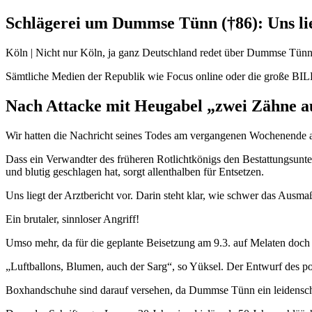
Schlägerei um Dummse Tünn (†86): Uns lie
Köln | Nicht nur Köln, ja ganz Deutschland redet über Dummse Tünn
Sämtliche Medien der Republik wie Focus online oder die große BILD
Nach Attacke mit Heugabel „zwei Zähne a
Wir hatten die Nachricht seines Todes am vergangenen Wochenende a
Dass ein Verwandter des früheren Rotlichtkönigs den Bestattungsunt
und blutig geschlagen hat, sorgt allenthalben für Entsetzen.
Uns liegt der Arztbericht vor. Darin steht klar, wie schwer das Ausm
Ein brutaler, sinnloser Angriff!
Umso mehr, da für die geplante Beisetzung am 9.3. auf Melaten doch 
„Luftballons, Blumen, auch der Sarg“, so Yüksel. Der Entwurf des p
Boxhandschuhe sind darauf versehen, da Dummse Tünn ein leidenscha