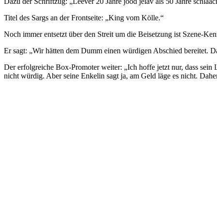
Dazu der Schriftzug: „Leever 20 Jahre jood jeläv als 50 Jahre schlääc
Titel des Sargs an der Frontseite: „King vom Kölle.“
Noch immer entsetzt über den Streit um die Beisetzung ist Szene-Ke
Er sagt: „Wir hätten dem Dumm einen würdigen Abschied bereitet. Das
Der erfolgreiche Box-Promoter weiter: „Ich hoffe jetzt nur, dass se
nicht würdig. Aber seine Enkelin sagt ja, am Geld läge es nicht. Dah