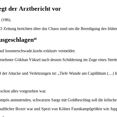
gt der Arztbericht vor
 (†86).
 Zeitung berichten über das Chaos rund um die Beerdigung des früher
usgeschlagen“
uf lossmerschwade.koeln exklusiv vermeldet.
ernehmer Gökhan Yüksel nach dessen Schilderung im Zuge eines Streits 
aß der Attacke und Verletzungen ist: „Tiefe Wunde am Capillitium (…) 
schon alles vorgesehen war.
ompös anmutenden, schwarzen Sargs mit Goldbeschlag soll die kölsche 
ftlicher Boxer war und Spezi von Kölner Faustkampfgrößen wie Jupp E