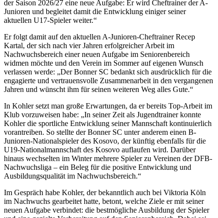
der Saison 2026/27 eine neue Aufgabe: Er wird Cheftrainer der A-
Junioren und begleitet damit die Entwicklung einiger seiner
aktuellen U17-Spieler weiter.“
Er folgt damit auf den aktuellen A-Junioren-Cheftrainer Recep
Kartal, der sich nach vier Jahren erfolgreicher Arbeit im
Nachwuchsbereich einer neuen Aufgabe im Seniorenbereich
widmen möchte und den Verein im Sommer auf eigenen Wunsch
verlassen werde: „Der Bonner SC bedankt sich ausdrücklich für die
engagierte und vertrauensvolle Zusammenarbeit in den vergangenen
Jahren und wünscht ihm für seinen weiteren Weg alles Gute.“
In Kohler setzt man große Erwartungen, da er bereits Top-Arbeit im
Klub vorzuweisen habe: „In seiner Zeit als Jugendtrainer konnte
Kohler die sportliche Entwicklung seiner Mannschaft kontinuierlich
vorantreiben. So stellte der Bonner SC unter anderem einen B-
Junioren-Nationalspieler des Kosovo, der künftig ebenfalls für die
U19-Nationalmannschaft des Kosovo auflaufen wird. Darüber
hinaus wechselten im Winter mehrere Spieler zu Vereinen der DFB-
Nachwuchsliga – ein Beleg für die positive Entwicklung und
Ausbildungsqualität im Nachwuchsbereich.“
Im Gespräch habe Kohler, der bekanntlich auch bei Viktoria Köln
im Nachwuchs gearbeitet hatte, betont, welche Ziele er mit seiner
neuen Aufgabe verbindet: die bestmögliche Ausbildung der Spieler