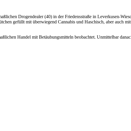
aßlichen Drogendealer (40) in der Friedensstraße in Leverkusen-Wiesd
tütchen gefüllt mit überwiegend Cannabis und Haschisch, aber auch m
aßlichen Handel mit Betäubungsmitteln beobachtet. Unmittelbar danach