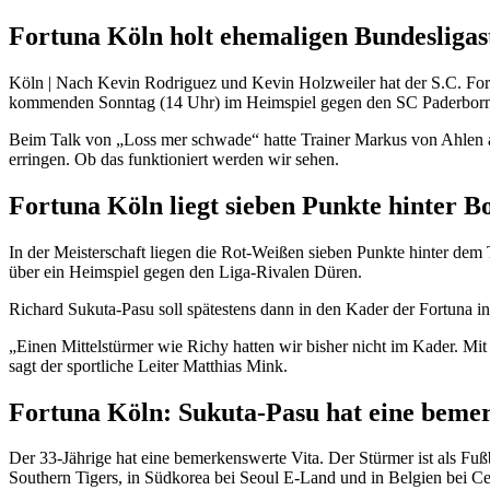
Fortuna Köln holt ehemaligen Bundesliga
Köln | Nach Kevin Rodriguez und Kevin Holzweiler hat der S.C. Fort
kommenden Sonntag (14 Uhr) im Heimspiel gegen den SC Paderborn 
Beim Talk von „Loss mer schwade“ hatte Trainer Markus von Ahlen an
erringen. Ob das funktioniert werden wir sehen.
Fortuna Köln liegt sieben Punkte hinter B
In der Meisterschaft liegen die Rot-Weißen sieben Punkte hinter dem 
über ein Heimspiel gegen den Liga-Rivalen Düren.
Richard Sukuta-Pasu soll spätestens dann in den Kader der Fortuna int
„Einen Mittelstürmer wie Richy hatten wir bisher nicht im Kader. Mit 
sagt der sportliche Leiter Matthias Mink.
Fortuna Köln: Sukuta-Pasu hat eine beme
Der 33-Jährige hat eine bemerkenswerte Vita. Der Stürmer ist als Fu
Southern Tigers, in Südkorea bei Seoul E-Land und in Belgien bei Cer