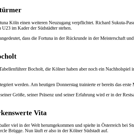
stürmer
una Köln einen weiteren Neuzugang verpflichtet. Richard Sukuta-Pasu
U23 im Kader der Südstädter stehen.
gedeutet, dass die Fortuna in der Rückrunde in der Meisterschaft und
ocholt
Tabellenführer Bocholt, die Kölner haben aber noch ein Nachholspiel in
egriert werden. Am heutigen Donnerstag trainierte er bereits das erste
seiner Größe, seiner Präsenz und seiner Erfahrung wird er in der Restsa
rkenswerte Vita
ßballer viel in der Welt herumgekommen und spielte in Österreich bei
cle Brügge. Nun läuft er also in der Kölner Südstadt auf.