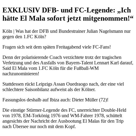
EXKLUSIV DFB- und FC-Legende: „Ich
hätte El Mala sofort jetzt mitgenommen!“
Köln | Was hat der DFB und Bundestrainer Julian Nagelsmann nur
gegen den 1.FC Köln?
Fragen sich seit dem späten Freitagabend viele FC-Fans!
Denn der polarisierende Coach verzichtete trotz der tragischen
Verletzung und des Ausfalls von Bayern-Talent Lennart Karl darauf,
Said El Mala vom 1.FC Köln für die Fußball-WM
nachzunominieren!
Stattdessen rückt Leipzigs Assan Ouedraogo nach, der eine viel
schlechtere Saisonbilanz aufweist als der Kölner.
Fassungslos deshalb auf Ibiza auch: Dieter Müller (72)!
Die einstige Stürmer-Legende des FC, unerreichter Double-Held
von 1978, EM-Torkönig 1976 und WM-Fahrer 1978, schüttelt
angesichts der Nachricht der Ausbootung El Malas für den Trip
nach Übersee nur noch mit dem Kopf.