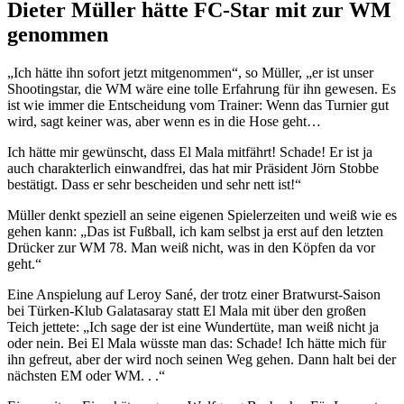
Dieter Müller hätte FC-Star mit zur WM
genommen
„Ich hätte ihn sofort jetzt mitgenommen“, so Müller, „er ist unser
Shootingstar, die WM wäre eine tolle Erfahrung für ihn gewesen. Es
ist wie immer die Entscheidung vom Trainer: Wenn das Turnier gut
wird, sagt keiner was, aber wenn es in die Hose geht…
Ich hätte mir gewünscht, dass El Mala mitfährt! Schade! Er ist ja
auch charakterlich einwandfrei, das hat mir Präsident Jörn Stobbe
bestätigt. Dass er sehr bescheiden und sehr nett ist!“
Müller denkt speziell an seine eigenen Spielerzeiten und weiß wie es
gehen kann: „Das ist Fußball, ich kam selbst ja erst auf den letzten
Drücker zur WM 78. Man weiß nicht, was in den Köpfen da vor
geht.“
Eine Anspielung auf Leroy Sané, der trotz einer Bratwurst-Saison
bei Türken-Klub Galatasaray statt El Mala mit über den großen
Teich jettete: „Ich sage der ist eine Wundertüte, man weiß nicht ja
oder nein. Bei El Mala wüsste man das: Schade! Ich hätte mich für
ihn gefreut, aber der wird noch seinen Weg gehen. Dann halt bei der
nächsten EM oder WM. . .“