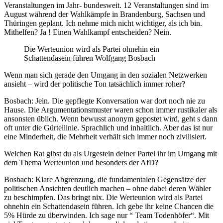
Veranstaltungen im Jahr- bundesweit. 12 Veranstaltungen sind im
August während der Wahlkämpfe in Brandenburg, Sachsen und
Thüringen geplant. Ich nehme mich nicht wichtiger, als ich bin.
Mithelfen? Ja ! Einen Wahlkampf entscheiden? Nein.
Die Werteunion wird als Partei ohnehin ein
Schattendasein führen Wolfgang Bosbach
Wenn man sich gerade den Umgang in den sozialen Netzwerken
ansieht – wird der politische Ton tatsächlich immer roher?
Bosbach: Jein. Die gepflegte Konversation war dort noch nie zu
Hause. Die Argumentationsmuster waren schon immer rustikaler als
ansonsten üblich. Wenn bewusst anonym gepostet wird, geht s dann
oft unter die Gürtellinie. Sprachlich und inhaltlich. Aber das ist nur
eine Minderheit, die Mehrheit verhält sich immer noch zivilisiert.
Welchen Rat gibst du als Urgestein deiner Partei ihr im Umgang mit
dem Thema Werteunion und besonders der AfD?
Bosbach: Klare Abgrenzung, die fundamentalen Gegensätze der
politischen Ansichten deutlich machen – ohne dabei deren Wähler
zu beschimpfen. Das bringt nix. Die Werteunion wird als Partei
ohnehin ein Schattendasein führen. Ich gebe ihr keine Chancen die
5% Hürde zu überwinden. Ich sage nur “ Team Todenhöfer“. Mit