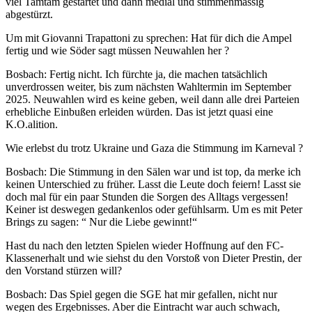
viel Tamtam gestartet und dann medial und stimmenmässig
abgestürzt.
Um mit Giovanni Trapattoni zu sprechen: Hat für dich die Ampel
fertig und wie Söder sagt müssen Neuwahlen her ?
Bosbach: Fertig nicht. Ich fürchte ja, die machen tatsächlich
unverdrossen weiter, bis zum nächsten Wahltermin im September
2025. Neuwahlen wird es keine geben, weil dann alle drei Parteien
erhebliche Einbußen erleiden würden. Das ist jetzt quasi eine
K.O.alition.
Wie erlebst du trotz Ukraine und Gaza die Stimmung im Karneval ?
Bosbach: Die Stimmung in den Sälen war und ist top, da merke ich
keinen Unterschied zu früher. Lasst die Leute doch feiern! Lasst sie
doch mal für ein paar Stunden die Sorgen des Alltags vergessen!
Keiner ist deswegen gedankenlos oder gefühlsarm. Um es mit Peter
Brings zu sagen: “ Nur die Liebe gewinnt!“
Hast du nach den letzten Spielen wieder Hoffnung auf den FC-
Klassenerhalt und wie siehst du den Vorstoß von Dieter Prestin, der
den Vorstand stürzen will?
Bosbach: Das Spiel gegen die SGE hat mir gefallen, nicht nur
wegen des Ergebnisses. Aber die Eintracht war auch schwach,