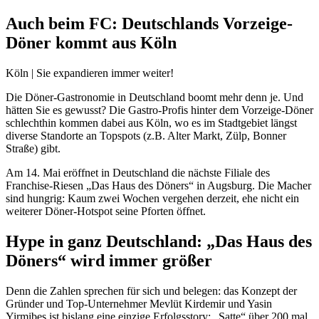
Auch beim FC: Deutschlands Vorzeige-
Döner kommt aus Köln
Köln | Sie expandieren immer weiter!
Die Döner-Gastronomie in Deutschland boomt mehr denn je. Und
hätten Sie es gewusst? Die Gastro-Profis hinter dem Vorzeige-Döner
schlechthin kommen dabei aus Köln, wo es im Stadtgebiet längst
diverse Standorte an Topspots (z.B. Alter Markt, Zülp, Bonner
Straße) gibt.
Am 14. Mai eröffnet in Deutschland die nächste Filiale des
Franchise-Riesen „Das Haus des Döners“ in Augsburg. Die Macher
sind hungrig: Kaum zwei Wochen vergehen derzeit, ehe nicht ein
weiterer Döner-Hotspot seine Pforten öffnet.
Hype in ganz Deutschland: „Das Haus des
Döners“ wird immer größer
Denn die Zahlen sprechen für sich und belegen: das Konzept der
Gründer und Top-Unternehmer Mevlüt Kirdemir und Yasin
Yirmibes ist bislang eine einzige Erfolgsstory: „Satte“ über 200 mal