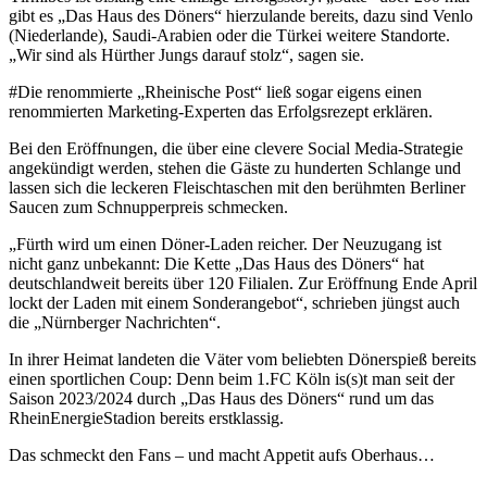
gibt es „Das Haus des Döners“ hierzulande bereits, dazu sind Venlo
(Niederlande), Saudi-Arabien oder die Türkei weitere Standorte.
„Wir sind als Hürther Jungs darauf stolz“, sagen sie.
#Die renommierte „Rheinische Post“ ließ sogar eigens einen
renommierten Marketing-Experten das Erfolgsrezept erklären.
Bei den Eröffnungen, die über eine clevere Social Media-Strategie
angekündigt werden, stehen die Gäste zu hunderten Schlange und
lassen sich die leckeren Fleischtaschen mit den berühmten Berliner
Saucen zum Schnupperpreis schmecken.
„Fürth wird um einen Döner-Laden reicher. Der Neuzugang ist
nicht ganz unbekannt: Die Kette „Das Haus des Döners“ hat
deutschlandweit bereits über 120 Filialen. Zur Eröffnung Ende April
lockt der Laden mit einem Sonderangebot“, schrieben jüngst auch
die „Nürnberger Nachrichten“.
In ihrer Heimat landeten die Väter vom beliebten Dönerspieß bereits
einen sportlichen Coup: Denn beim 1.FC Köln is(s)t man seit der
Saison 2023/2024 durch „Das Haus des Döners“ rund um das
RheinEnergieStadion bereits erstklassig.
Das schmeckt den Fans – und macht Appetit aufs Oberhaus…